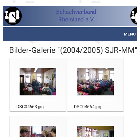
MENU
Startseite
Bilder-Galerie "(2004/2005) SJR-MM
über den SVR
Spielbetrieb
Schachjugend
Meistertafel
DSC04663.jpg
DSC04664.jpg
Fotos
Service