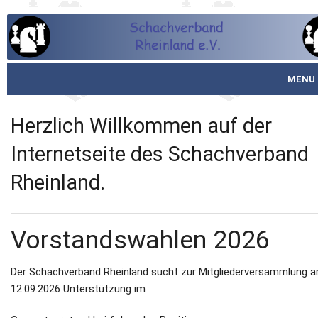
MENU
Startseite
Herzlich Willkommen auf der
über den SVR
Internetseite des Schachverband
Rheinland.
Spielbetrieb
Schachjugend
Vorstandswahlen 2026
Meistertafel
Der Schachverband Rheinland sucht zur Mitgliederversammlung 
Fotos
12.09.2026 Unterstützung im
Service