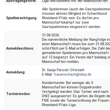
Liga-Wettbewerb mit 4er-Mannschaften
Austragungsform:
Alle Spielerinnen (auch die Gastspielerinn
müssen aktives Mitglied im Schachbund
Rheinland-Pfalz sein.
Es dürfen pro
Spielberechtigung:
Mannschaftskampf nur zwei
Gastspielerinnen eingesetzt werden.
31.08.2026
Die namentliche Meldung der Rangfolge in
einer Mannschaft muss bis zum 31.08.20
schriftlich per E-Mail erfolgen.
Die Zahl de
Anmeldeschluss:
gemeldeten Spielerinnen pro Mannschaft 
auf 12 begrenzt.
Ein Verein darf beliebig v
Mannschaften melden.
Dr. Sanja Perović-Ottstadt
Anmeldung:
E-Mail:
frauenschach@sbrp.de
Rundenturnier.
Bei weniger als 5
Mannschaften können Doppelrunden
festgelegt werden.
Das Turnier wird nach
Turniermodus:
DWZ ausgewertet.
Es gelten die Regeln de
FIDE sowie die Turnierordnung der Frauen
Rheinland-Pfalz-Liga.