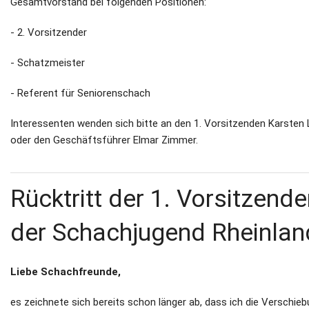
Gesamtvorstand bei folgenden Positionen:
Newsletter
- 2. Vorsitzender
Kontakt
- Schatzmeister
Impressum
- Referent für Seniorenschach
Datenschutz
Interessenten wenden sich bitte an den 1. Vorsitzenden Karsten
oder den Geschäftsführer Elmar Zimmer.
Rücktritt der 1. Vorsitzend
der Schachjugend Rheinlan
Liebe Schachfreunde,
es zeichnete sich bereits schon länger ab, dass ich die Verschie