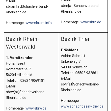
E-Mail:
E-Mail:
sbrn[at]Schachverband-
sbram[at]Schachverband-
Newsletter
Rheinland.de
Rheinland.de
Kontakt
Homepage:
www.sbrn.de
Homepage:
www.sbram.info
Impressum
Bezirk Rhein-
Bezirk Trier
Datenschutz
Westerwald
Präsident
Achim Schmitt
1. Vorsitzender
Unkenweg 7
Florian Best
54338 Schweich
Römerstraße 7
Telefon: 06502 932861
56204 Hillscheid
E-Mail:
Telefon: 02624 9069181
sbtr[at]Schachverband-
E-Mail:
Rheinland.de
sbrw[at]Schachverband-
Rheinland.de
Homepage:
www.schachbezirk-trier.de
Homepage:
www.sbrw.de