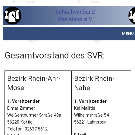
MENU
Startseite
Gesamtvorstand des SVR:
über den SVR
Spielbetrieb
Bezirk Rhein-Ahr-
Bezirk Rhein-
Mosel
Nahe
Schachjugend
1. Vorsitzender
1. Vorsitzender
Meistertafel
Elmar Zimmer
Kai Mailitis
Weißenthurmer Straße 40a
Wilhelmstraße 54
Fotos
56220 Kettig
56221 Lahnstein
Telefon: 02637 5612
Service