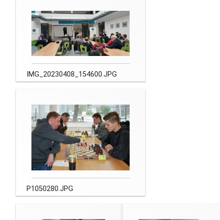
IMG_20230408_154600.JPG
P1050280.JPG