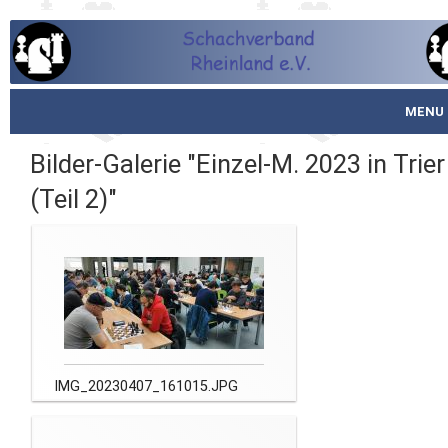
MENU
Startseite
Bilder-Galerie "Einzel-M. 2023 in Trier
(Teil 2)"
über den SVR
Spielbetrieb
Schachjugend
Meistertafel
IMG_20230407_161015.JPG
Fotos
Service