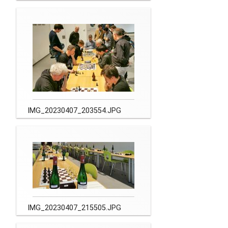
IMG_20230407_203554.JPG
IMG_20230407_215505.JPG