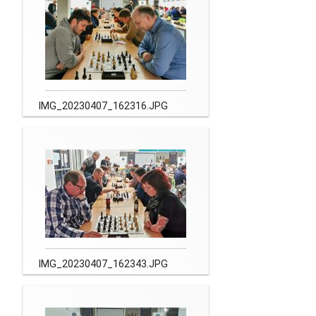
Newsletter
Kontakt
Impressum
IMG_20230407_162316.JPG
Datenschutz
IMG_20230407_162343.JPG