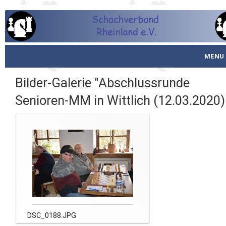
MENU
Startseite
Bilder-Galerie "Abschlussrunde
Senioren-MM in Wittlich (12.03.2020)
über den SVR
Spielbetrieb
Schachjugend
Meistertafel
Fotos
DSC_0188.JPG
Service