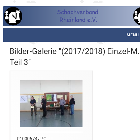
MENU
Startseite
Bilder-Galerie "(2017/2018) Einzel-M.
Teil 3"
über den SVR
Spielbetrieb
Schachjugend
Meistertafel
Fotos
Service
P1000674.JPG