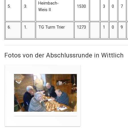
Heimbach-
5.
3.
1530
3
0
7
Weis II
6.
1.
TG Turm Trier
1273
1
0
9
Fotos von der Abschlussrunde in Wittlich