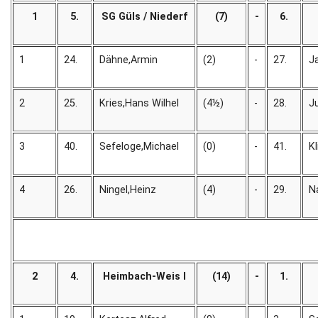
1
5.
SG Güls / Niederf
(7)
-
6.
1
24.
Dähne,Armin
(2)
-
27.
J
2
25.
Kries,Hans Wilhel
(4½)
-
28.
J
3
40.
Sefeloge,Michael
(0)
-
41.
Kl
4
26.
Ningel,Heinz
(4)
-
29.
N
2
4.
Heimbach-Weis I
(14)
-
1.