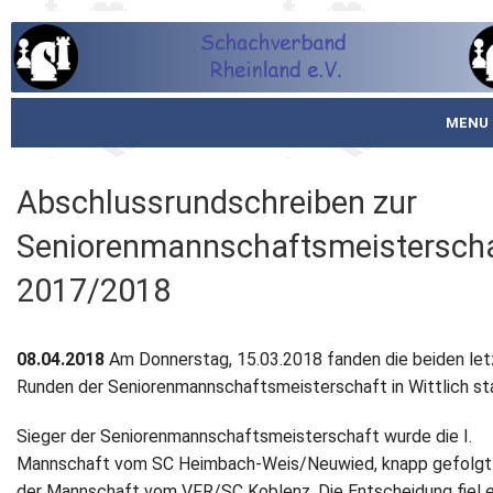
MENU
Startseite
Abschlussrundschreiben zur
über den SVR
Seniorenmannschaftsmeistersch
Spielbetrieb
2017/2018
Schachjugend
08.04.2018
Am Donnerstag, 15.03.2018 fanden die beiden le
Meistertafel
Runden der Seniorenmannschaftsmeisterschaft in Wittlich sta
Fotos
Sieger der Seniorenmannschaftsmeisterschaft wurde die I.
Mannschaft vom SC Heimbach-Weis/Neuwied, knapp gefolgt
Service
der Mannschaft vom VFR/SC Koblenz. Die Entscheidung fiel e