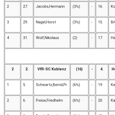
2
27.
Jacobs,Hermann
(3½)
-
16.
Ko
3
29.
Nagel,Horst
(3½)
-
15.
Bi
4
31.
Wolf,Nikolaus
(2)
-
17.
Ha
2
2.
VfR-SC Koblenz
(16)
-
4.
H
1
5.
Schwartz,Bernd,Pr
(6½)
-
19.
Ke
2
6.
Freise,Friedhelm
(6½)
-
20.
Ka