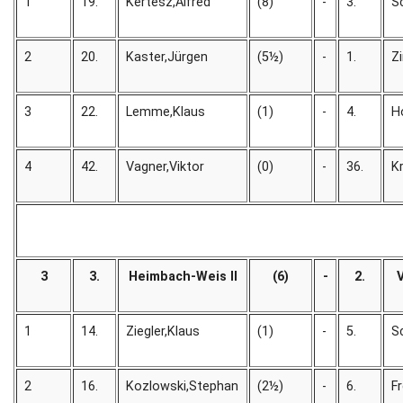
1
19.
Kertesz,Alfred
(8)
-
3.
S
2
20.
Kaster,Jürgen
(5½)
-
1.
Z
3
22.
Lemme,Klaus
(1)
-
4.
H
4
42.
Vagner,Viktor
(0)
-
36.
K
3
3.
Heimbach-Weis II
(6)
-
2.
1
14.
Ziegler,Klaus
(1)
-
5.
S
2
16.
Kozlowski,Stephan
(2½)
-
6.
F