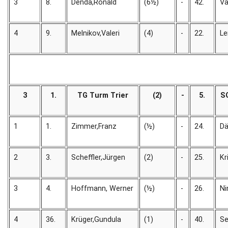
3
8.
Denda,Ronald
(6½)
-
42.
Va
4
9.
Melnikov,Valeri
(4)
-
22.
L
3
1.
TG Turm Trier
(2)
-
5.
SG
1
1.
Zimmer,Franz
(½)
-
24.
Dä
2
3.
Scheffler,Jürgen
(2)
-
25.
Kr
3
4.
Hoffmann, Werner
(½)
-
26.
Ni
4
36.
Krüger,Gundula
(1)
-
40.
Se