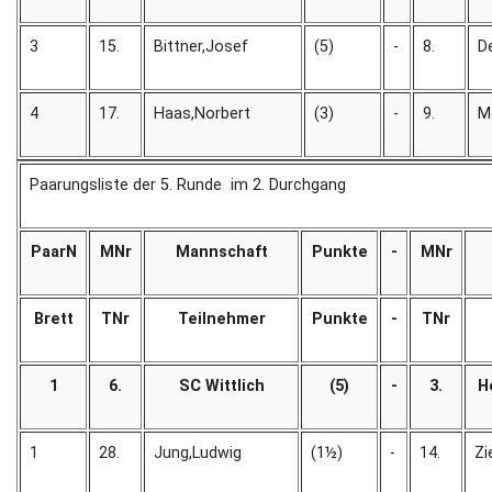
3
15.
Bittner,Josef
(5)
-
8.
D
4
17.
Haas,Norbert
(3)
-
9.
M
Paarungsliste der 5. Runde im 2. Durchgang
PaarN
MNr
Mannschaft
Punkte
-
MNr
Brett
TNr
Teilnehmer
Punkte
-
TNr
1
6.
SC Wittlich
(5)
-
3.
H
1
28.
Jung,Ludwig
(1½)
-
14.
Zi