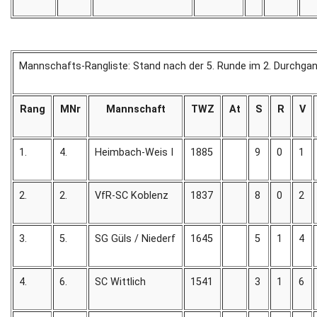
Mannschafts-Rangliste: Stand nach der 5. Runde im 2. Durchga
Rang
MNr
Mannschaft
TWZ
At
S
R
V
1.
4.
Heimbach-Weis I
1885
9
0
1
2.
2.
VfR-SC Koblenz
1837
8
0
2
3.
5.
SG Güls / Niederf
1645
5
1
4
4.
6.
SC Wittlich
1541
3
1
6