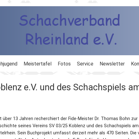
hjugend
Meistertafel
Fotos
Service
Newsletter
Kon
ng
Ausbildung
blenz e.V. und des Schachspiels a
d
Ergebnisdienst
DWZ
t über 13 Jahren recherchiert der Fide-Meister Dr. Thomas Bohn zur
Schachlinks
schichte seines Vereins SV 03/25 Koblenz und des Schachspiels am
telrhein. Sein Buchprojekt umfasst derzeit mehr als 470 Seiten. Die 
Formulare