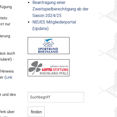
Beantragung einer
fügung.
Zweitspielberechtigung ab der
Saison 2024/25
statu
NEUES Mitgliederportal
hst nur
(Update)
derung
haus auch
ulare!) -
e/Hinweis
ter
(Link
z und des
Werk über