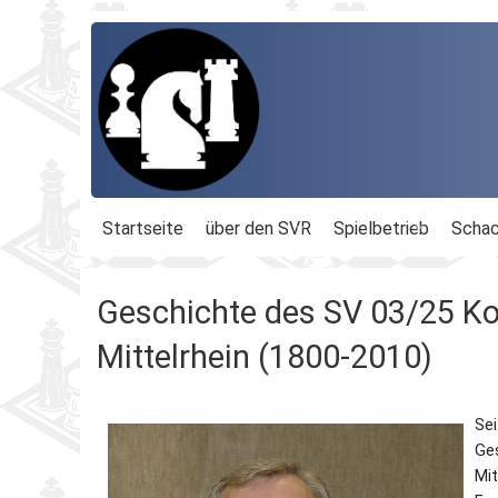
Startseite
über den SVR
Spielbetrieb
Schac
Organisation
Terminplan
Geschäftsführu
Geschichte des SV 03/25 Ko
Schachbezirke
Rheinland-Ligen
Gesamtvorstan
Mittelrhein (1800-2010)
Geschichte
Blitz-MM
Beauftragte
Sei
Ordnungen
Dähnepokal
Kassenprüfer
Ge
Mit
Protokolle
Einzel-M.
Ehrenmitglieder