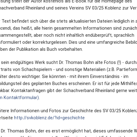
sung stellt der Autor kostenlos als E-Book für die Homepage des
achverband Rheinland und seines Vereins SV 03/25 Koblenz zur Ver
 Text befindet sich über die stets aktualisierten Dateien lediglich in
cendi
, das heißt, alle hierin gesammelten Informationen sind zunäc
ammengestellt, aber noch nicht inhaltlich endüberprüft, sprachlich
formuliert oder korrekturgelesen. Dies und eine umfangreiche Bebil
iben der Publikation als Buch vorbehalten.
 sein endgültiges Werk sucht Dr. Thomas Bohn alte Fotos (!) - durc
traits von Schachspielern - und sonstige Materialien (z.B. Partieform
älter desto wichtiger. Sie könnten - mit ihrem Einverständnis - im
ildungsteil des geplanten Buches erscheinen. Er ist für jede Mithilf
kbar. Kontaktanfragen gibt der Schachverband Rheinland gerne wei
m Kontaktformular)
.
itere Informationen und Fotos zur Geschichte des SV 03/25 Koblen
etseite
http://svkoblenz.de/?id=geschichte
i Dr. Thomas Bohn, der es erst ermöglicht hat, dieses umfassende 