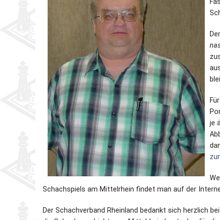
Fas
Sch
Partner
Schnellschach-E.
Schiedsgericht
Der
Senioren-MM
nas
zus
aus
Senioren-SSEM
ble
Für
Por
je 
Abb
dan
zu
We
Schachspiels am Mittelrhein findet man auf der Intern
Der Schachverband Rheinland bedankt sich herzlich be