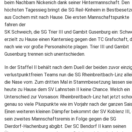
beim Nachbarn Nickenich dank seiner Hintermannschaft. Den
höchsten Tagessieg bringt die SG Reil‐Kinheim in Bestbesetz
Newsletter
aus Cochem mit nach Hause. Die ersten Mannschaftspunkte
fahren der
Kontakt
SK Schweich, die SG Trier III und Gambit Gusenburg ein: Schw
Impressum
erzielt zu Hause einen Kantersieg gegen den TC Grafschaft, 
nach wie vor große Personalnöte plagen. Trier III und Gambit
Datenschutz
Gusenburg trennen sich unentschieden.
In der Staffel II behält nach dem Duell der beiden zuvor einzi
verlustpunktfreien Teams nun die SG Rheinbreitbach‐Linz alle
die Nase vorn. Zum dritten Mal in Stammbesetzung lassen sie
heute zu Hause dem SV Lahnstein II keine Chance. Welch ein
Unterschied zur Vorsaison: Rheinbreitbach‐Linz hat jetzt scho
genau so viele Pluspunkte wie im Vorjahr nach der ganzen Sai
Einen weiteren kleinen Dämpfer bekommt der SV Koblenz III, 
sein zweites Mannschaftsremis in Folge gegen die SG
Dierdorf‐Hachenburg abgibt. Der SC Bendorf II kann seinen