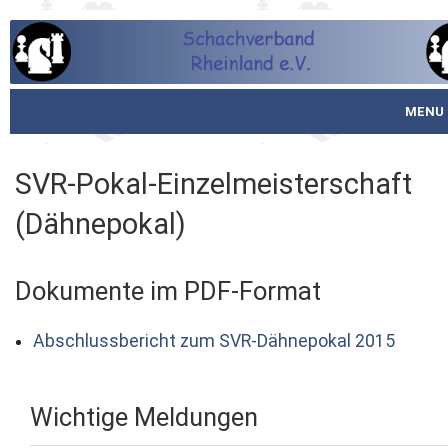
MENU
Startseite
SVR-Pokal-Einzelmeisterschaft
über den SVR
(Dähnepokal)
Spielbetrieb
Dokumente im PDF-Format
Schachjugend
Abschlussbericht zum SVR-Dähnepokal 2015
Meistertafel
Fotos
Wichtige Meldungen
Service