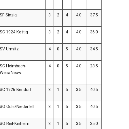
SF Sinzig
3
2
4
4.0
37.5
SC 1924 Kettig
3
2
4
4.0
36.0
SV Urmitz
4
0
5
4.0
34.5
SC Heimbach-
4
0
5
4.0
28.5
Weis/Neuw.
SC 1926 Bendorf
3
1
5
3.5
40.5
SG Güls/Niederfell
3
1
5
3.5
40.5
SG Reil-Kinheim
3
1
5
3.5
35.0