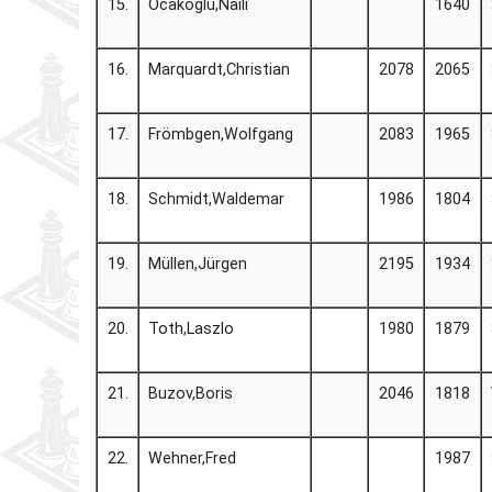
15.
Ocakoglu,Naili
1640
16.
Marquardt,Christian
2078
2065
17.
Frömbgen,Wolfgang
2083
1965
18.
Schmidt,Waldemar
1986
1804
19.
Müllen,Jürgen
2195
1934
20.
Toth,Laszlo
1980
1879
21.
Buzov,Boris
2046
1818
22.
Wehner,Fred
1987