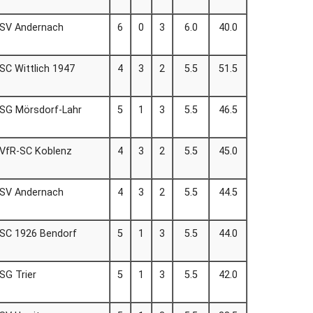
SV Andernach
6
0
3
6.0
40.0
SC Wittlich 1947
4
3
2
5.5
51.5
SG Mörsdorf-Lahr
5
1
3
5.5
46.5
VfR-SC Koblenz
4
3
2
5.5
45.0
SV Andernach
4
3
2
5.5
44.5
SC 1926 Bendorf
5
1
3
5.5
44.0
SG Trier
5
1
3
5.5
42.0