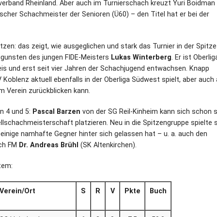
hverband Rheinland. Aber auch im Turnierschach kreuzt Yuri Boidman
scher Schachmeister der Senioren (Ü60) – den Titel hat er bei der
tzen: das zeigt, wie ausgeglichen und stark das Turnier in der Spitz
ugunsten des jungen FIDE-Meisters
Lukas Winterberg
. Er ist Oberlig
s und erst seit vier Jahren der Schachjugend entwachsen. Knapp
 Koblenz aktuell ebenfalls in der Oberliga Südwest spielt, aber auch
em Verein zurückblicken kann.
n 4 und 5:
Pascal Barzen
von der SG Reil-Kinheim kann sich schon se
lschachmeisterschaft platzieren. Neu in die Spitzengruppe spielte s
einige namhafte Gegner hinter sich gelassen hat – u. a. auch den
ach FM
Dr. Andreas Brühl
(SK Altenkirchen).
tem:
Verein/Ort
S
R
V
Pkte
Buch