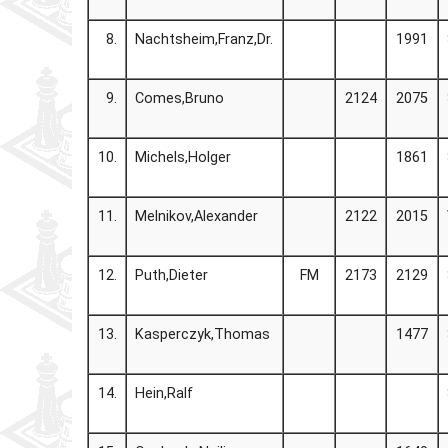
8.
Nachtsheim,Franz,Dr.
1991
9.
Comes,Bruno
2124
2075
10.
Michels,Holger
1861
11.
Melnikov,Alexander
2122
2015
12.
Puth,Dieter
FM
2173
2129
13.
Kasperczyk,Thomas
1477
14.
Hein,Ralf