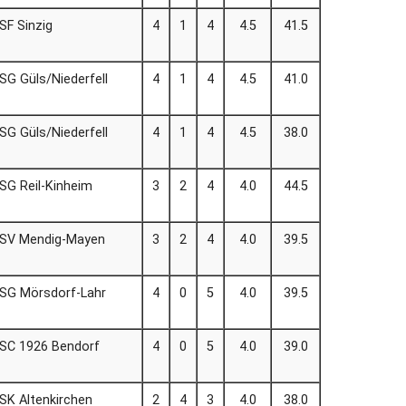
SF Sinzig
4
1
4
4.5
41.5
SG Güls/Niederfell
4
1
4
4.5
41.0
SG Güls/Niederfell
4
1
4
4.5
38.0
SG Reil-Kinheim
3
2
4
4.0
44.5
SV Mendig-Mayen
3
2
4
4.0
39.5
SG Mörsdorf-Lahr
4
0
5
4.0
39.5
SC 1926 Bendorf
4
0
5
4.0
39.0
SK Altenkirchen
2
4
3
4.0
38.0