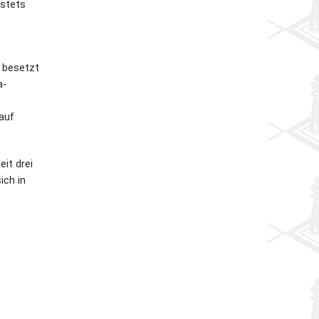
 stets
e besetzt
a-
 auf
it drei
ich in