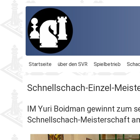
Startseite
über den SVR
Spielbetrieb
Schac
Organisation
Terminplan
Geschäftsführu
Schnellschach-Einzel-Meist
Schachbezirke
Rheinland-Ligen
Gesamtvorstan
IM Yuri Boidman gewinnt zum se
Geschichte
Blitz-MM
Beauftragte
Schnellschach-Meisterschaft am
Ordnungen
Dähnepokal
Kassenprüfer
Protokolle
Einzel-M.
Ehrenmitglieder