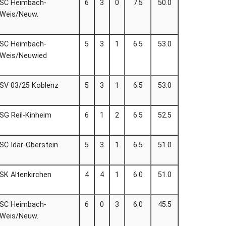
SC Heimbach-
6
3
0
7.5
50.0
Weis/Neuw.
SC Heimbach-
5
3
1
6.5
53.0
Weis/Neuwied
SV 03/25 Koblenz
5
3
1
6.5
53.0
SG Reil-Kinheim
6
1
2
6.5
52.5
SC Idar-Oberstein
5
3
1
6.5
51.0
SK Altenkirchen
4
4
1
6.0
51.0
SC Heimbach-
6
0
3
6.0
45.5
Weis/Neuw.