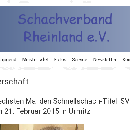
hjugend
Meistertafel
Fotos
Service
Newsletter
Kon
ng
Ausbildung
erschaft
d
Ergebnisdienst
chsten Mal den Schnellschach-Titel: SV
DWZ
 21. Februar 2015 in Urmitz
Schachlinks
Formulare