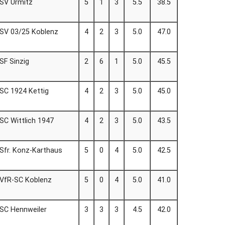
SV Urmitz
5
1
3
5.5
38.5
SV 03/25 Koblenz
4
2
3
5.0
47.0
SF Sinzig
2
6
1
5.0
45.5
SC 1924 Kettig
4
2
3
5.0
45.0
SC Wittlich 1947
4
2
3
5.0
43.5
Sfr. Konz-Karthaus
5
0
4
5.0
42.5
VfR-SC Koblenz
5
0
4
5.0
41.0
SC Hennweiler
3
3
3
4.5
42.0