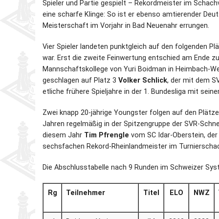
Spieler und Partie gespielt – Rekordmeister im Schac
eine scharfe Klinge: So ist er ebenso amtierender Deut
Meisterschaft im Vorjahr in Bad Neuenahr errungen.
Vier Spieler landeten punktgleich auf den folgenden Plä
war. Erst die zweite Feinwertung entschied am Ende z
Mannschaftskollege von Yuri Boidman in Heimbach-Wei
geschlagen auf Platz 3
Volker Schlick
, der mit dem SV
etliche frühere Spieljahre in der 1. Bundesliga mit sein
Zwei knapp 20-jährige Youngster folgen auf den Plätze
Jahren regelmäßig in der Spitzengruppe der SVR-Schnel
diesem Jahr
Tim Pfrengle
vom SC Idar-Oberstein, der 
sechsfachen Rekord-Rheinlandmeister im Turniersch
Die Abschlusstabelle nach 9 Runden im Schweizer Sys
Rg
Teilnehmer
Titel
ELO
NWZ