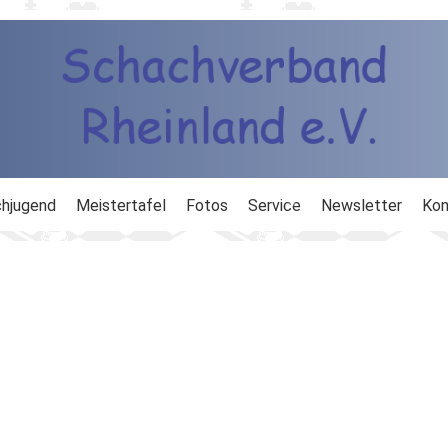
hjugend
Meistertafel
Fotos
Service
Newsletter
Kon
ng
Ausbildung
d
Ergebnisdienst
DWZ
Schachlinks
Formulare