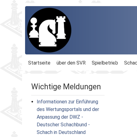
Startseite
über den SVR
Spielbetrieb
Schac
Organisation
Terminplan
Geschäftsführu
Wichtige Meldungen
Schachbezirke
Rheinland-Ligen
Gesamtvorstan
Informationen zur Einführung
Geschichte
Blitz-MM
Beauftragte
des Wertungsportals und der
Anpassung der DWZ -
Ordnungen
Dähnepokal
Kassenprüfer
Deutscher Schachbund -
Schach in Deutschland
Protokolle
Einzel-M.
Ehrenmitglieder