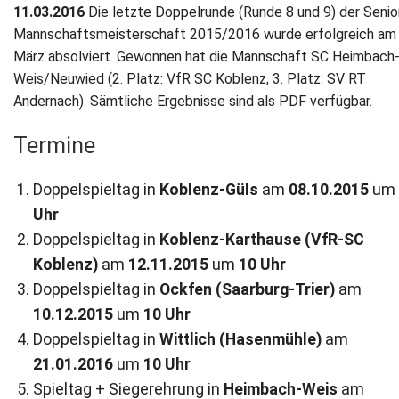
11.03.2016
Die letzte Doppelrunde (Runde 8 und 9) der Senio
Newsletter
Mannschaftsmeisterschaft 2015/2016 wurde erfolgreich am 
März absolviert. Gewonnen hat die Mannschaft SC Heimbach
Kontakt
Weis/Neuwied (2. Platz: VfR SC Koblenz, 3. Platz: SV RT
Andernach). Sämtliche Ergebnisse sind als PDF verfügbar.
Impressum
Termine
Datenschutz
Doppelspieltag in
Koblenz-Güls
am
08.10.2015
u
Uhr
Doppelspieltag in
Koblenz-Karthause (VfR-SC
Koblenz)
am
12.11.2015
um
10 Uhr
Doppelspieltag in
Ockfen (Saarburg-Trier)
am
10.12.2015
um
10 Uhr
Doppelspieltag in
Wittlich (Hasenmühle)
am
21.01.2016
um
10 Uhr
Spieltag + Siegerehrung in
Heimbach-Weis
am