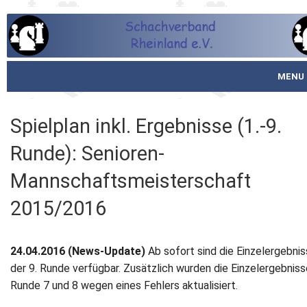
MENU
Startseite
Spielplan inkl. Ergebnisse (1.-9.
über den SVR
Runde): Senioren-
Spielbetrieb
Mannschaftsmeisterschaft
2015/2016
Schachjugend
Meistertafel
24.04.2016 (News-Update)
Ab sofort sind die Einzelergebni
der 9. Runde verfügbar. Zusätzlich wurden die Einzelergebniss
Fotos
Runde 7 und 8 wegen eines Fehlers aktualisiert.
Service