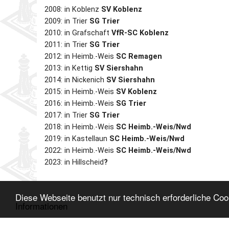
2008: in Koblenz
SV Koblenz
2009: in Trier
SG Trier
2010: in Grafschaft
VfR-SC Koblenz
2011: in Trier
SG Trier
2012: in Heimb.-Weis
SC Remagen
2013: in Kettig
SV Siershahn
2014: in Nickenich
SV Siershahn
2015: in Heimb.-Weis
SV Koblenz
2016: in Heimb.-Weis
SG Trier
2017: in Trier
SG Trier
2018: in Heimb.-Weis
SC Heimb.-Weis/Nwd
2019: in Kastellaun
SC Heimb.-Weis/Nwd
2022: in Heimb.-Weis
SC Heimb.-Weis/Nwd
2023: in Hillscheid
?
Einladung zur SVR-Mannschafts-Blitzmeisterschaft 20
Diese Webseite benutzt nur technisch erforderliche Co
Informationen