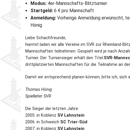
Modus:
4er-Mannschafts-Blitzturnier
Startgeld:
6 € pro Mannschaft
Partner
Schnellschach-E.
Schiedsgericht
Anmeldung:
Vorherige Anmeldung erwünscht, te
Hönig
Senioren-MM
Liebe Schachfreunde,
Senioren-SSEM
hiermit laden wir alle Vereine im SVR zur Rheinland-Bl
Mannschaften teilnehmen. Gespielt wird je nach Anzahl
Turnier. Der Turniersieger erhält den Titel:
SVR-Mannsch
drittplatzierten Mannschaften für die Teilnahme an d
Damit wir entsprechend planen können,
bitte ich, sich
Thomas Hönig
Spielleiter SVR
Die Sieger der letzten Jahre:
2005: in Koblenz
SV Lahnstein
2006: in Schweich
SC Trier-Süd
2007: in Koblenz
SV Lahnstein