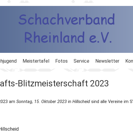
hjugend
Meistertafel
Fotos
Service
Newsletter
Kon
ng
Ausbildung
fts-Blitzmeisterschaft 2023
d
Ergebnisdienst
 2023 am
Sonntag, 15. Oktober 2023
in
Hillscheid
sind alle Vereine im 
DWZ
Schachlinks
illscheid
Formulare