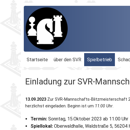
Startseite
über den SVR
Spielbetrieb
Schac
Organisation
Terminplan
Geschäftsführu
Einladung zur SVR-Mannscha
Schachbezirke
Rheinland-Ligen
Gesamtvorstan
13.09.2023
Zur SVR-Mannschafts-Blitzmeisterschaft
Geschichte
Blitz-MM
Beauftragte
herzlichst eingeladen. Beginn ist um
11:00 Uhr
.
Ordnungen
Dähnepokal
Kassenprüfer
Termin:
Sonntag, 15.Oktober 2023 ab 11:00 Uhr
Spiellokal:
Oberwaldhalle, Waldstraße 5, 56204 H
Protokolle
Einzel-M.
Ehrenmitglieder