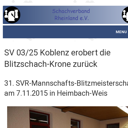
MENU
Startseite
SV 03/25 Koblenz erobert die
über den SVR
Blitzschach‐Krone zurück
Spielbetrieb
31. SVR‐Mannschafts‐Blitzmeistersch
Schachjugend
am 7.11.2015 in Heimbach‐Weis
Meistertafel
Fotos
Service