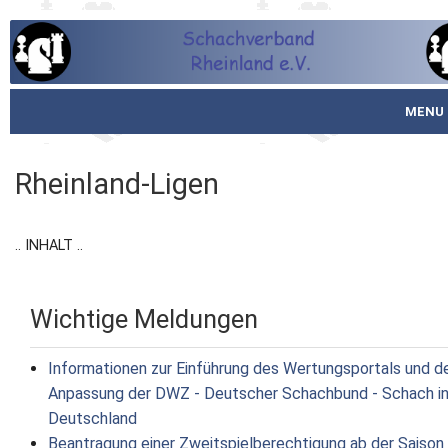
MENU
Startseite
Rheinland-Ligen
über den SVR
.. INHALT ..
Spielbetrieb
Schachjugend
Wichtige Meldungen
Meistertafel
Informationen zur Einführung des Wertungsportals und d
Fotos
Anpassung der DWZ - Deutscher Schachbund - Schach i
Deutschland
Service
Beantragung einer Zweitspielberechtigung ab der Saison