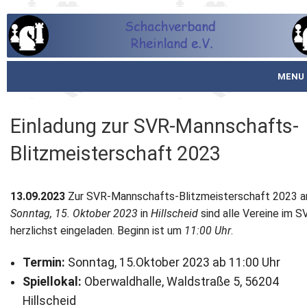
MENU
Startseite
Einladung zur SVR-Mannschafts-
über den SVR
Blitzmeisterschaft 2023
Spielbetrieb
13.09.2023
Zur SVR-Mannschafts-Blitzmeisterschaft 2023 
Schachjugend
Sonntag, 15. Oktober 2023
in
Hillscheid
sind alle Vereine im S
herzlichst eingeladen. Beginn ist um
11:00 Uhr
.
Meistertafel
Termin:
Sonntag, 15.Oktober 2023 ab 11:00 Uhr
Fotos
Spiellokal:
Oberwaldhalle, Waldstraße 5, 56204
Service
Hillscheid