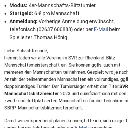
Modus:
4er-Mannschafts-Blitzturnier
Newsletter
Startgeld:
6 € pro Mannschaft
Anmeldung:
Vorherige Anmeldung erwünscht,
Kontakt
telefonisch (02637 600883) oder per
E-Mail
beim
Spielleiter Thomas Hönig
Impressum
Liebe Schachfreunde,
Datenschutz
hiermit laden wir alle Vereine im SVR zur Rheinland-Blitz-
Mannschaftsmeisterschaft ein. Sie können ggfls. auch mit
mehreren 4er-Mannschaften teilnehmen. Gespielt wird je nac
Anzahl der teilnehmenden Mannschaften ein vollrundiges, ggfl
doppelrundiges Turnier. Der Turniersieger erhält den Titel:
SVR
Mannschaftsblitzmeister
2023
und qualifiziert sich mit den
zweit- und drittplatzierten Mannschaften für die Teilnahme a
SBRP-Mannschaftsblitzmeisterschaft.
Damit wir entsprechend planen können,
bitte ich, sich einige 
vorher bei mir
telefonisch oder per
E-Mail
anzumelden.