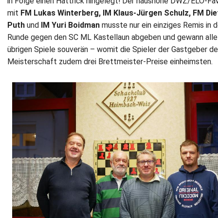
in Folge einen Hattrick hingelegt! Der haushohe DWZ/ELO-Fav
mit
FM Lukas Winterberg, IM Klaus-Jürgen Schulz, FM Die
Newsletter
Puth
und
IM Yuri Boidman
musste nur ein einziges Remis in d
Runde gegen den SC ML Kastellaun abgeben und gewann alle
Kontakt
übrigen Spiele souverän – womit die Spieler der Gastgeber de
Meisterschaft zudem drei Brettmeister-Preise einheimsten.
Impressum
Datenschutz