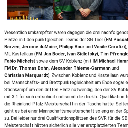
Wesentlich umkämpfter waren dagegen die drei nachfolgend
Plätze mit den punktgleichen Teams der SG Trier (
FM Pascal
Barzen, Jerome duMaire, Philipp Baur
und
Vasile Carafizi
)
ML Kastellaun (
FM Jan Boder, Ivan Sidletskyi, Tim Pfrengl
Fabio Michels
) sowie dem SV Koblenz (mit
IM Michael Ham
FM Dr. Thomas Bohn, Alexander Thieme-Garmann
und
Christian Marquardt
). Zwischen Koblenz und Kastellaun wur
bei Mannschafts- und Brettpunktegleichheit am Ende sogar e
Stichkampf um den dritten Platz notwendig, den der SV Kobl
mit 3:1 für sich entschied und somit die direkte Qualifikation f
die Rheinland-Pfalz Meisterschaft in der Tasche hatte. Selte
geht es bei einer Mannschaftsmeisterschaft so eng an der S
zu. Bei leider nur drei Qualifikationsplätzen des SVR für die S
Meisterschaft hätten sicherlich alle vier erstplatzierten Team