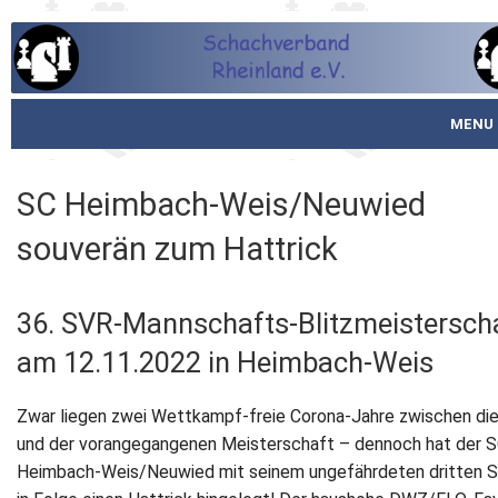
MENU
Startseite
SC Heimbach-Weis/Neuwied
über den SVR
souverän zum Hattrick
Spielbetrieb
36. SVR-Mannschafts-Blitzmeistersch
Schachjugend
am 12.11.2022 in Heimbach-Weis
Meistertafel
Zwar liegen zwei Wettkampf-freie Corona-Jahre zwischen di
Fotos
und der vorangegangenen Meisterschaft – dennoch hat der 
Heimbach-Weis/Neuwied mit seinem ungefährdeten dritten S
Service