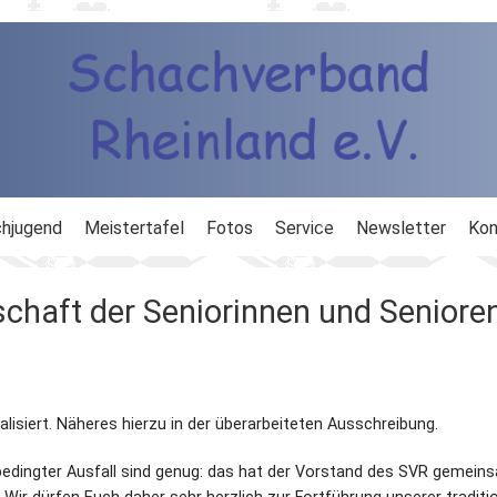
hjugend
Meistertafel
Fotos
Service
Newsletter
Kon
ng
Ausbildung
schaft der Seniorinnen und Seniore
d
Ergebnisdienst
DWZ
lisiert. Näheres hierzu in der überarbeiteten Ausschreibung.
Schachlinks
edingter Ausfall sind genug: das hat der Vorstand des SVR gemein
Formulare