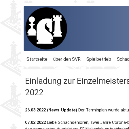
Startseite
über den SVR
Spielbetrieb
Schac
Organisation
Terminplan
Geschäftsführu
Einladung zur Einzelmeister
Schachbezirke
Rheinland-Ligen
Gesamtvorstan
2022
Geschichte
Blitz-MM
Beauftragte
26.03.2022 (News-Update)
Der Terminplan wurde aktua
Ordnungen
Dähnepokal
Kassenprüfer
07.02.2022
Liebe Schachsenioren, zwei Jahre Corona-b
Protokolle
Einzel-M.
Ehrenmitglieder