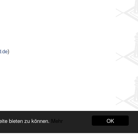
d.de
)
OK
eite bieten zu können.
Mehr