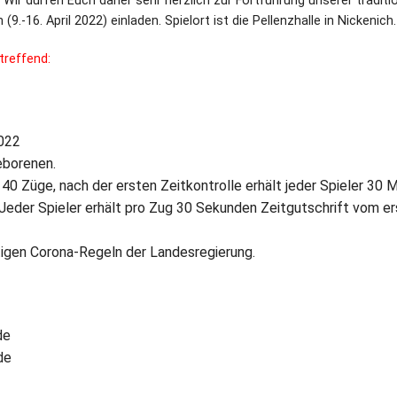
Wir dürfen Euch daher sehr herzlich zur Fortführung unserer traditi
-16. April 2022) einladen. Spielort ist die Pellenzhalle in Nickenich.
treffend:
2022
eborenen.
 40 Züge, nach der ersten Zeitkontrolle erhält jeder Spieler 30 
 Jeder Spieler erhält pro Zug 30 Sekunden Zeitgutschrift vom e
tigen Corona-Regeln der Landesregierung.
de
de