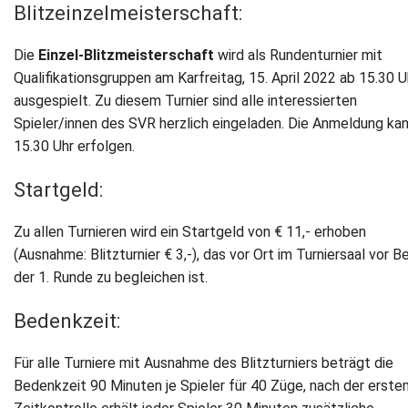
Blitzeinzelmeisterschaft:
Die
Einzel-Blitzmeisterschaft
wird als Rundenturnier mit
Qualifikationsgruppen am Karfreitag, 15. April 2022 ab 15.30 U
ausgespielt. Zu diesem Turnier sind alle interessierten
Spieler/innen des SVR herzlich eingeladen. Die Anmeldung kan
15.30 Uhr erfolgen.
Startgeld:
Zu allen Turnieren wird ein Startgeld von € 11,- erhoben
(Ausnahme: Blitzturnier € 3,-), das vor Ort im Turniersaal vor B
der 1. Runde zu begleichen ist.
Bedenkzeit:
Für alle Turniere mit Ausnahme des Blitzturniers beträgt die
Bedenkzeit 90 Minuten je Spieler für 40 Züge, nach der erste