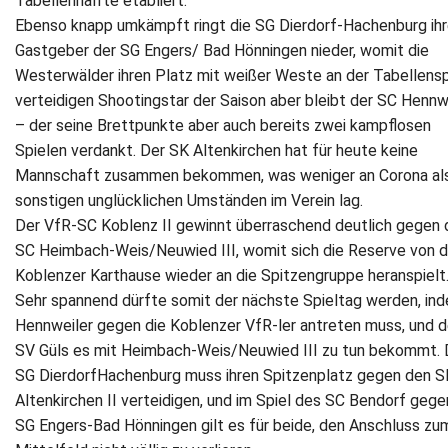
Tabellenhälfte etabliert.
Ebenso knapp umkämpft ringt die SG Dierdorf-Hachenburg ih
Gastgeber der SG Engers/ Bad Hönningen nieder, womit die
Westerwälder ihren Platz mit weißer Weste an der Tabellens
verteidigen Shootingstar der Saison aber bleibt der SC Hennw
– der seine Brettpunkte aber auch bereits zwei kampflosen
Spielen verdankt. Der SK Altenkirchen hat für heute keine
Mannschaft zusammen bekommen, was weniger an Corona al
sonstigen unglücklichen Umständen im Verein lag.
Der VfR-SC Koblenz II gewinnt überraschend deutlich gegen 
SC Heimbach-Weis/Neuwied III, womit sich die Reserve von d
Koblenzer Karthause wieder an die Spitzengruppe heranspielt
Sehr spannend dürfte somit der nächste Spieltag werden, in
Hennweiler gegen die Koblenzer VfR-ler antreten muss, und d
SV Güls es mit Heimbach-Weis/Neuwied III zu tun bekommt. 
SG DierdorfHachenburg muss ihren Spitzenplatz gegen den S
Altenkirchen II verteidigen, und im Spiel des SC Bendorf gege
SG Engers-Bad Hönningen gilt es für beide, den Anschluss zu