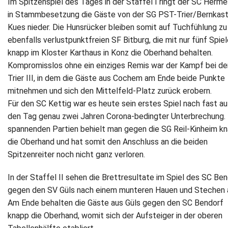
Im Spitzenspiel des Tages in der Staffel I ringt der SC Herme
in Stammbesetzung die Gäste von der SG PST-Trier/Bernkast
Newsletter
Kues nieder. Die Hunsrücker bleiben somit auf Tuchfühlung zu
ebenfalls verlustpunktfreien SF Bitburg, die mit nur fünf Spiel
Kontakt
knapp im Kloster Karthaus in Konz die Oberhand behalten.
Kompromisslos ohne ein einziges Remis war der Kampf bei de
Impressum
Trier III, in dem die Gäste aus Cochem am Ende beide Punkte
mitnehmen und sich den Mittelfeld-Platz zurück erobern.
Datenschutz
Für den SC Kettig war es heute sein erstes Spiel nach fast au
den Tag genau zwei Jahren Corona-bedingter Unterbrechung. 
spannenden Partien behielt man gegen die SG Reil-Kinheim k
die Oberhand und hat somit den Anschluss an die beiden
Spitzenreiter noch nicht ganz verloren.
In der Staffel II sehen die Brettresultate im Spiel des SC Be
gegen den SV Güls nach einem munteren Hauen und Stechen 
Am Ende behalten die Gäste aus Güls gegen den SC Bendorf
knapp die Oberhand, womit sich der Aufsteiger in der oberen