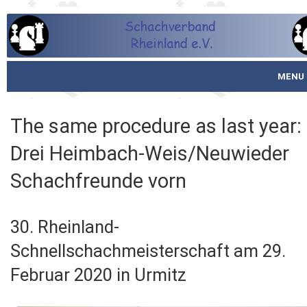
MENU
Startseite
The same procedure as last year:
über den SVR
Drei Heimbach-Weis/Neuwieder
Spielbetrieb
Schachfreunde vorn
Schachjugend
30. Rheinland-
Meistertafel
Schnellschachmeisterschaft am 29.
Fotos
Februar 2020 in Urmitz
Service