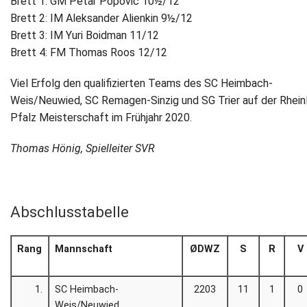
Brett 1: GM Petar Popovic 10½/12
Brett 2: IM Aleksander Alienkin 9½/12
Brett 3: IM Yuri Boidman 11/12
Brett 4: FM Thomas Roos 12/12
Viel Erfolg den qualifizierten Teams des SC Heimbach-
Weis/Neuwied, SC Remagen-Sinzig und SG Trier auf der Rhein
Pfalz Meisterschaft im Frühjahr 2020.
Thomas Hönig, Spielleiter SVR
Abschlusstabelle
Rang
Mannschaft
ØDWZ
S
R
V
1.
SC Heimbach-
2203
11
1
0
Weis/Neuwied