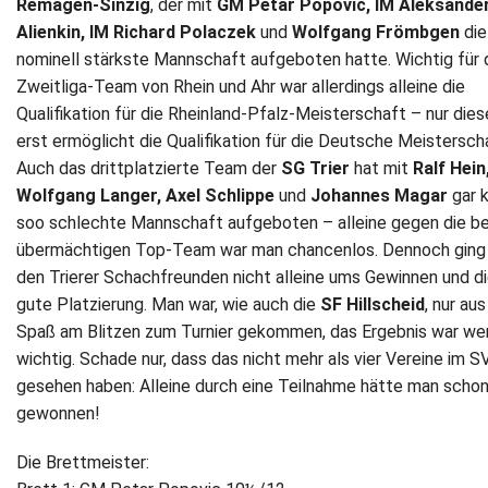
Remagen-Sinzig
, der mit
GM Petar Popovic, IM Aleksande
Alienkin, IM Richard Polaczek
und
Wolfgang Frömbgen
die
nominell stärkste Mannschaft aufgeboten hatte. Wichtig für 
Zweitliga-Team von Rhein und Ahr war allerdings alleine die
Qualifikation für die Rheinland-Pfalz-Meisterschaft – nur dies
erst ermöglicht die Qualifikation für die Deutsche Meisterscha
Auch das drittplatzierte Team der
SG Trier
hat mit
Ralf Hein
Wolfgang Langer, Axel Schlippe
und
Johannes Magar
gar 
soo schlechte Mannschaft aufgeboten – alleine gegen die b
übermächtigen Top-Team war man chancenlos. Dennoch ging
den Trierer Schachfreunden nicht alleine ums Gewinnen und d
gute Platzierung. Man war, wie auch die
SF Hillscheid
, nur aus
Spaß am Blitzen zum Turnier gekommen, das Ergebnis war we
wichtig. Schade nur, dass das nicht mehr als vier Vereine im S
gesehen haben: Alleine durch eine Teilnahme hätte man scho
gewonnen!
Die Brettmeister: