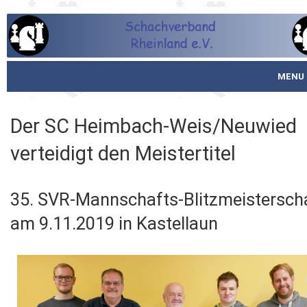
MENU
Startseite
Der SC Heimbach-Weis/Neuwied
über den SVR
verteidigt den Meistertitel
Spielbetrieb
35. SVR-Mannschafts-Blitzmeistersch
Schachjugend
am 9.11.2019 in Kastellaun
Meistertafel
Fotos
Service