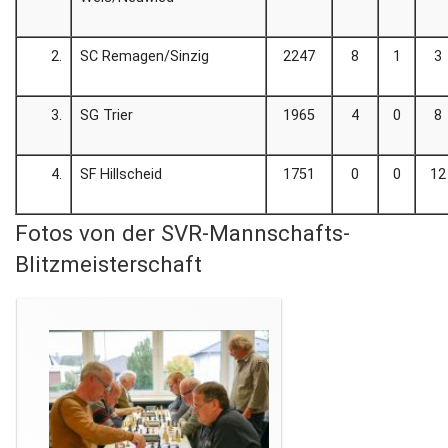
2.
SC Remagen/Sinzig
2247
8
1
3
3.
SG Trier
1965
4
0
8
4.
SF Hillscheid
1751
0
0
12
Fotos von der SVR‐Mannschafts‐
Blitzmeisterschaft