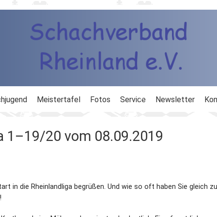
hjugend
Meistertafel
Fotos
Service
Newsletter
Kon
ng
Ausbildung
ga 1–19/20 vom 08.09.2019
d
Ergebnisdienst
DWZ
tart in die Rheinlandliga begrüßen. Und wie so oft haben Sie gleich 
Schachlinks
!
Formulare