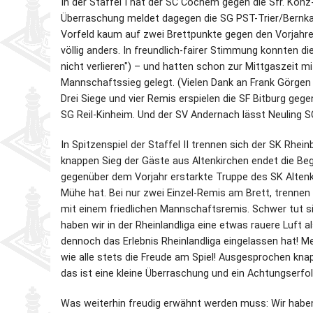
In der Staffel I hat der SC Cochem gegen die Sfr. Konz
Überraschung meldet dagegen die SG PST-Trier/Bernka
Partner
Schnellschach-E.
Schiedsgericht
Vorfeld kaum auf zwei Brettpunkte gegen den Vorjahr
völlig anders. In freundlich-fairer Stimmung konnten d
Senioren-MM
nicht verlieren") – und hatten schon zur Mittgaszeit m
Mannschaftssieg gelegt. (Vielen Dank an Frank Görge
Senioren-SSEM
Drei Siege und vier Remis erspielen die SF Bitburg geg
SG Reil-Kinheim. Und der SV Andernach lässt Neuling SC
In Spitzenspiel der Staffel II trennen sich der SK Rh
knappen Sieg der Gäste aus Altenkirchen endet die Beg
gegenüber dem Vorjahr erstarkte Truppe des SK Alten
Mühe hat. Bei nur zwei Einzel-Remis am Brett, trenne
mit einem friedlichen Mannschaftsremis. Schwer tut s
haben wir in der Rheinlandliga eine etwas rauere Luft a
dennoch das Erlebnis Rheinlandliga eingelassen hat! M
wie alle stets die Freude am Spiel! Ausgesprochen kna
das ist eine kleine Überraschung und ein Achtungserf
Was weiterhin freudig erwähnt werden muss: Wir haben 