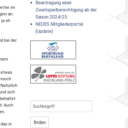
Beantragung einer
etter im
Zweitspielberechtigung ab der
ginn an
Saison 2024/25
 ja eh
NEUES Mitgliederportal
(Update)
l bei der
einem
h etwas
ennoch
Natürlich
und sich
 behaltet
d: Auch
en.
 das in