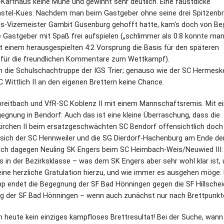
-Karthaus keine Mühe und gewinnt sehr deutlich. Eine faustdicke
stel-Kues: Nachdem man beim Gastgeber ohne seine drei Spitzenbr
es-Vizemeister Gambit Gusenburg gehofft hatte, kam's doch von Be
ie Gastgeber mit Spaß frei aufspielen („schlimmer als 0:8 konnte man
it einem herausgespielten 4:2 Vorsprung die Basis für den späteren
n für die freundlichen Kommentare zum Wettkampf).
en die Schulschachtruppe der IGS Trier; genauso wie der SC Hermeskei
 Wittlich II an den eigenen Brettern keine Chance.
einbreitbach und VfR-SC Koblenz II mit einem Mannschaftsremis. Mit 
egnung in Bendorf: Auch das ist eine kleine Überraschung, dass die
kirchen II beim ersatzgeschwächten SC Bendorf offensichtlich doc
n sich der SC Hennweiler und die SG Dierdorf-Hachenburg am Ende d
ich dagegen Neuling SK Engers beim SC Heimbach-Weis/Neuwied III: 
ls in der Bezirksklasse – was dem SK Engers aber sehr wohl klar ist, 
eine herzliche Gratulation hierzu, und wie immer es ausgehen möge:
pp endet die Begegnung der SF Bad Hönningen gegen die SF Hillschei
olg der SF Bad Hönningen – wenn auch zunächst nur nach Brettpunkt
heute kein einziges kampfloses Brettresultat! Bei der Suche, wann