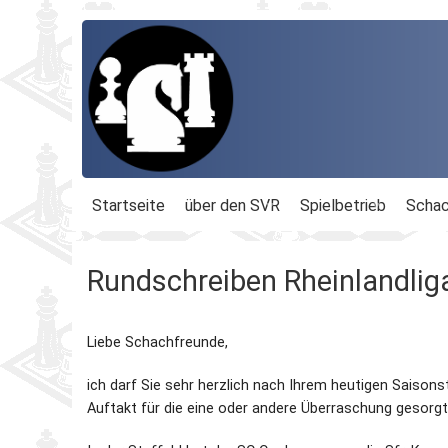
Startseite
über den SVR
Spielbetrieb
Schac
Organisation
Terminplan
Geschäftsführu
Rundschreiben Rheinlandli
Schachbezirke
Rheinland-Ligen
Gesamtvorstan
Liebe Schachfreunde,
Geschichte
Blitz-MM
Beauftragte
ich darf Sie sehr herzlich nach Ihrem heutigen Saisons
Ordnungen
Dähnepokal
Kassenprüfer
Auftakt für die eine oder andere Überraschung gesorgt
Protokolle
Einzel-M.
Ehrenmitglieder