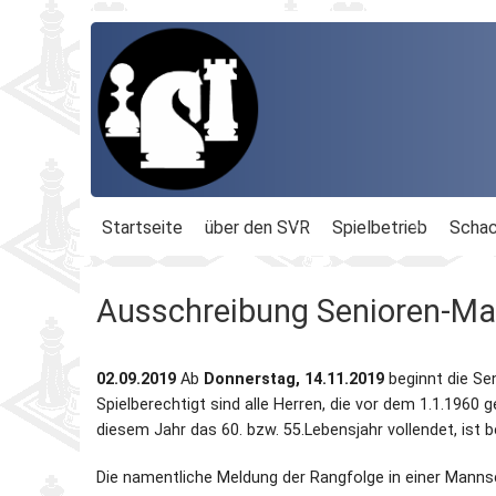
Startseite
über den SVR
Spielbetrieb
Schac
Organisation
Terminplan
Geschäftsführu
Ausschreibung Senioren-Ma
Schachbezirke
Rheinland-Ligen
Gesamtvorstan
02.09.2019
Ab
Donnerstag, 14.11.2019
beginnt die Se
Geschichte
Blitz-MM
Beauftragte
Spielberechtigt sind alle Herren, die vor dem 1.1.1960 
diesem Jahr das 60. bzw. 55.Lebensjahr vollendet, ist be
Ordnungen
Dähnepokal
Kassenprüfer
Die namentliche Meldung der Rangfolge in einer Manns
Protokolle
Einzel-M.
Ehrenmitglieder