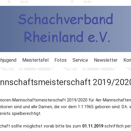
hjugend
Meistertafel
Fotos
Service
Newsletter
Kon
ng
Ausbildung
nnschaftsmeisterschaft 2019/202
d
Ergebnisdienst
nioren-Mannschaftsmeisterschaft 2019/2020 für 4er-Mannschaften
DWZ
geboren sind und alle Damen, die vor dem 1.1.1965 geboren sind. D.h. 
reits spielberechtigt.
Schachlinks
chaft sollte möglichst vorab bitte bis zum
01.11.2019
schriftlich pe
Formulare