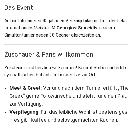
Das Event
Newsletter
Anlässlich unseres 40-jährigen Vereinsjubiläums tritt der beka
Kontakt
Internationale Meister
IM Georgios Souleidis
in einem
Simultanturnier gegen 30 Gegner gleichzeitig an.
Impressum
Datenschutz
Zuschauer & Fans willkommen
Zuschauer sind herzlich willkommen! Kommt vorbei und erleb
sympathischen Schach-Influencer live vor Ort.
Meet & Greet:
Vor und nach dem Turnier erfüllt „The
Greek“ gerne Fotowünsche und steht für einen Pla
zur Verfügung.
Verpflegung:
Für das leibliche Wohl ist bestens ges
– es gibt Kaffee und selbstgemachten Kuchen.