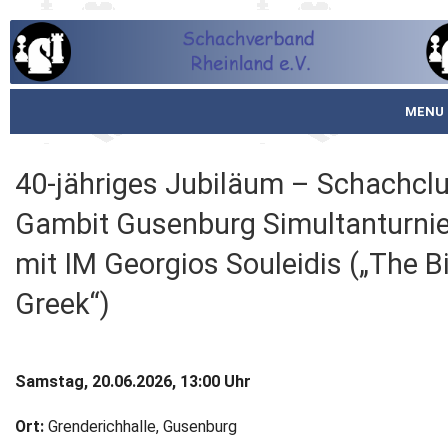
MENU
Startseite
40-jähriges Jubiläum – Schachcl
über den SVR
Gambit Gusenburg Simultanturnie
Spielbetrieb
mit IM Georgios Souleidis („The B
Greek“)
Schachjugend
Meistertafel
Samstag, 20.06.2026, 13:00 Uhr
Fotos
Ort:
Grenderichhalle, Gusenburg
Service