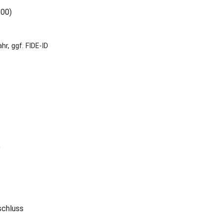
 00)
r, ggf. FIDE-ID
)
schluss