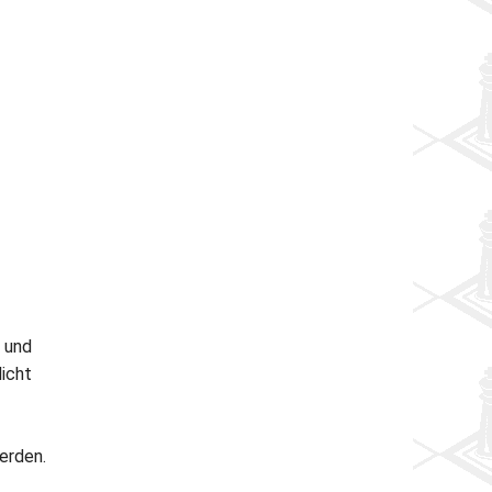
t und
licht
erden.