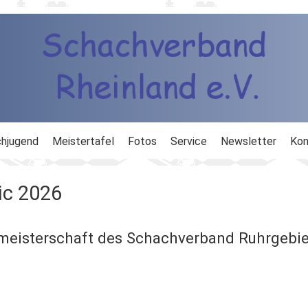
hjugend
Meistertafel
Fotos
Service
Newsletter
Kon
ng
Ausbildung
ic 2026
d
Ergebnisdienst
meisterschaft des Schachverband Ruhrgebie
DWZ
Schachlinks
Formulare