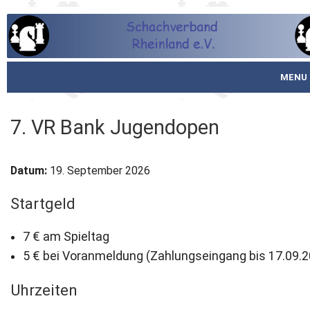
MENU
Startseite
7. VR Bank Jugendopen
über den SVR
Datum:
19. September 2026
Spielbetrieb
Startgeld
Schachjugend
7 € am Spieltag
Meistertafel
5 € bei Voranmeldung (Zahlungseingang bis 17.09.2
Fotos
Uhrzeiten
Service