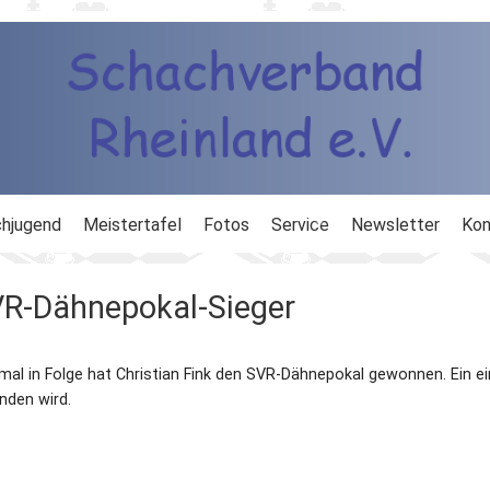
hjugend
Meistertafel
Fotos
Service
Newsletter
Kon
ng
Ausbildung
SVR-Dähnepokal-Sieger
d
Ergebnisdienst
-mal in Folge hat Christian Fink den SVR-Dähnepokal gewonnen. Ein e
DWZ
nden wird.
Schachlinks
Formulare