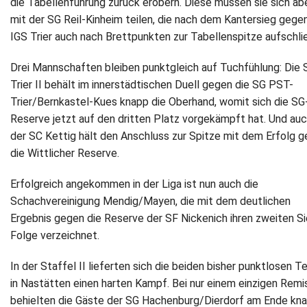
die Tabellenführung zurück erobern. Diese müssen sie sich ab
mit der SG Reil-Kinheim teilen, die nach dem Kantersieg gegen
Newsletter
IGS Trier auch nach Brettpunkten zur Tabellenspitze aufschli
Kontakt
Drei Mannschaften bleiben punktgleich auf Tuchfühlung: Die 
Trier II behält im innerstädtischen Duell gegen die SG PST-
Impressum
Trier/Bernkastel-Kues knapp die Oberhand, womit sich die SG
Reserve jetzt auf den dritten Platz vorgekämpft hat. Und au
Datenschutz
der SC Kettig hält den Anschluss zur Spitze mit dem Erfolg 
die Wittlicher Reserve.
Erfolgreich angekommen in der Liga ist nun auch die
Schachvereinigung Mendig/Mayen, die mit dem deutlichen
Ergebnis gegen die Reserve der SF Nickenich ihren zweiten Si
Folge verzeichnet.
In der Staffel II lieferten sich die beiden bisher punktlosen 
in Nastätten einen harten Kampf. Bei nur einem einzigen Remi
behielten die Gäste der SG Hachenburg/Dierdorf am Ende kn