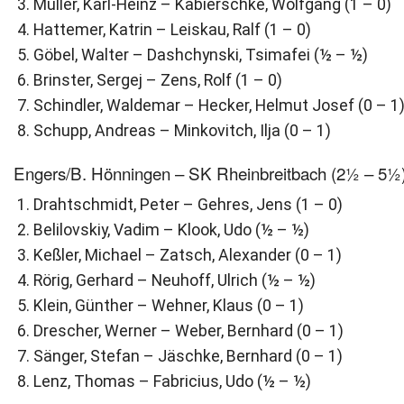
Müller, Karl-Heinz – Kabierschke, Wolfgang (1 – 0)
Hattemer, Katrin – Leiskau, Ralf (1 – 0)
Göbel, Walter – Dashchynski, Tsimafei (½ – ½)
Brinster, Sergej – Zens, Rolf (1 – 0)
Schindler, Waldemar – Hecker, Helmut Josef (0 – 1
Schupp, Andreas – Minkovitch, Ilja (0 – 1)
Engers/B. Hönningen – SK Rheinbreitbach (2½ – 5½
Drahtschmidt, Peter – Gehres, Jens (1 – 0)
Belilovskiy, Vadim – Klook, Udo (½ – ½)
Keßler, Michael – Zatsch, Alexander (0 – 1)
Rörig, Gerhard – Neuhoff, Ulrich (½ – ½)
Klein, Günther – Wehner, Klaus (0 – 1)
Drescher, Werner – Weber, Bernhard (0 – 1)
Sänger, Stefan – Jäschke, Bernhard (0 – 1)
Lenz, Thomas – Fabricius, Udo (½ – ½)