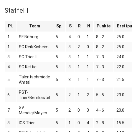
Staffel I
Pl.
Team
Sp.
S
R
N
Punkte
Brettp
1
SF Bitburg
5
4
0
1
8 - 2
25.0
1
SG Reil/Kinheim
5
3
2
0
8 - 2
25.0
3
SG Trier II
5
3
1
1
7 - 3
24.0
4
SC Kettig
5
3
1
1
7 - 3
22.0
Talentschmiede
5
5
3
1
1
7 - 3
21.5
Ahrtal
PST-
6
5
2
1
2
5 - 5
23.0
Trier/Bernkastel
SV
7
5
2
0
3
4 - 6
20.0
Mendig/Mayen
8
IGS Trier
5
1
0
4
2 - 8
15.5