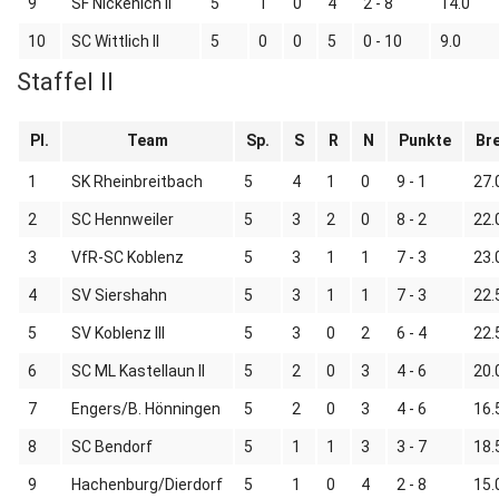
9
SF Nickenich II
5
1
0
4
2 - 8
14.0
10
SC Wittlich II
5
0
0
5
0 - 10
9.0
Staffel II
Pl.
Team
Sp.
S
R
N
Punkte
Br
1
SK Rheinbreitbach
5
4
1
0
9 - 1
27.
2
SC Hennweiler
5
3
2
0
8 - 2
22.
3
VfR-SC Koblenz
5
3
1
1
7 - 3
23.
4
SV Siershahn
5
3
1
1
7 - 3
22.
5
SV Koblenz III
5
3
0
2
6 - 4
22.
6
SC ML Kastellaun II
5
2
0
3
4 - 6
20.
7
Engers/B. Hönningen
5
2
0
3
4 - 6
16.
8
SC Bendorf
5
1
1
3
3 - 7
18.
9
Hachenburg/Dierdorf
5
1
0
4
2 - 8
15.