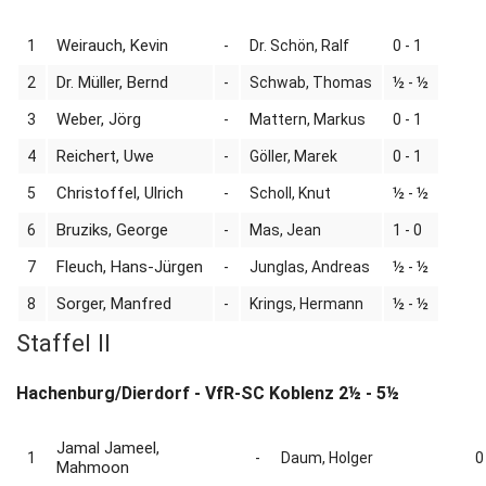
Weirauch, Kevin
1
-
Dr. Schön, Ralf
0 - 1
Dr. Müller, Bernd
2
-
Schwab, Thomas
½ - ½
Weber, Jörg
3
-
Mattern, Markus
0 - 1
Reichert, Uwe
4
-
Göller, Marek
0 - 1
Christoffel, Ulrich
5
-
Scholl, Knut
½ - ½
Bruziks, George
6
-
Mas, Jean
1 - 0
Fleuch, Hans-Jürgen
7
-
Junglas, Andreas
½ - ½
Sorger, Manfred
8
-
Krings, Hermann
½ - ½
Staffel II
Hachenburg/Dierdorf - VfR-SC Koblenz 2½ - 5½
Jamal Jameel,
1
-
Daum, Holger
0
Mahmoon