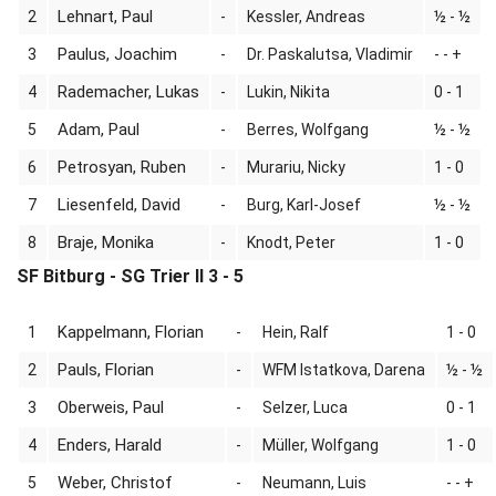
Lehnart, Paul
2
-
Kessler, Andreas
½ - ½
Paulus, Joachim
3
-
Dr. Paskalutsa, Vladimir
- - +
Rademacher, Lukas
4
-
Lukin, Nikita
0 - 1
Adam, Paul
5
-
Berres, Wolfgang
½ - ½
Petrosyan, Ruben
6
-
Murariu, Nicky
1 - 0
Liesenfeld, David
7
-
Burg, Karl-Josef
½ - ½
Braje, Monika
8
-
Knodt, Peter
1 - 0
SF Bitburg - SG Trier II 3 - 5
Kappelmann, Florian
1
-
Hein, Ralf
1 - 0
Pauls, Florian
2
-
WFM Istatkova, Darena
½ - ½
Oberweis, Paul
3
-
Selzer, Luca
0 - 1
Enders, Harald
4
-
Müller, Wolfgang
1 - 0
Weber, Christof
5
-
Neumann, Luis
- - +