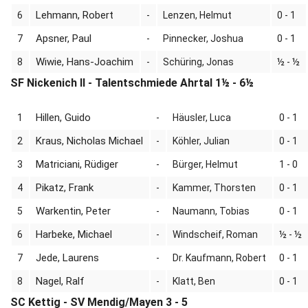
Lehmann, Robert
6
-
Lenzen, Helmut
0 - 1
Apsner, Paul
7
-
Pinnecker, Joshua
0 - 1
Wiwie, Hans-Joachim
8
-
Schüring, Jonas
½ - ½
SF Nickenich II - Talentschmiede Ahrtal 1½ - 6½
Hillen, Guido
1
-
Häusler, Luca
0 - 1
Kraus, Nicholas Michael
2
-
Köhler, Julian
0 - 1
Matriciani, Rüdiger
3
-
Bürger, Helmut
1 - 0
Pikatz, Frank
4
-
Kammer, Thorsten
0 - 1
Warkentin, Peter
5
-
Naumann, Tobias
0 - 1
Harbeke, Michael
6
-
Windscheif, Roman
½ - ½
Jede, Laurens
7
-
Dr. Kaufmann, Robert
0 - 1
Nagel, Ralf
8
-
Klatt, Ben
0 - 1
SC Kettig - SV Mendig/Mayen 3 - 5