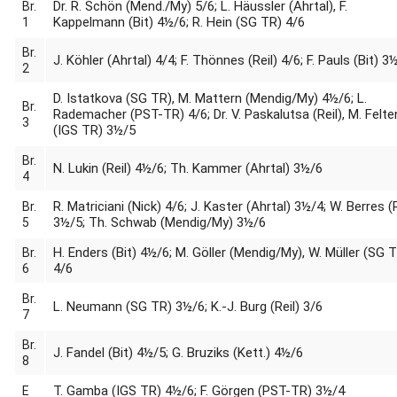
Dr. R. Schön (Mend./My) 5/6; L. Häussler (Ahrtal), F.
Br.
Kappelmann (Bit) 4½/6; R. Hein (SG TR) 4/6
1
Br.
J. Köhler (Ahrtal) 4/4; F. Thönnes (Reil) 4/6; F. Pauls (Bit) 3
2
D. Istatkova (SG TR), M. Mattern (Mendig/My) 4½/6; L.
Br.
Rademacher (PST-TR) 4/6; Dr. V. Paskalutsa (Reil), M. Felte
3
(IGS TR) 3½/5
Br.
N. Lukin (Reil) 4½/6; Th. Kammer (Ahrtal) 3½/6
4
R. Matriciani (Nick) 4/6; J. Kaster (Ahrtal) 3½/4; W. Berres (R
Br.
3½/5; Th. Schwab (Mendig/My) 3½/6
5
H. Enders (Bit) 4½/6; M. Göller (Mendig/My), W. Müller (SG 
Br.
4/6
6
Br.
L. Neumann (SG TR) 3½/6; K.-J. Burg (Reil) 3/6
7
Br.
J. Fandel (Bit) 4½/5; G. Bruziks (Kett.) 4½/6
8
T. Gamba (IGS TR) 4½/6; F. Görgen (PST-TR) 3½/4
E