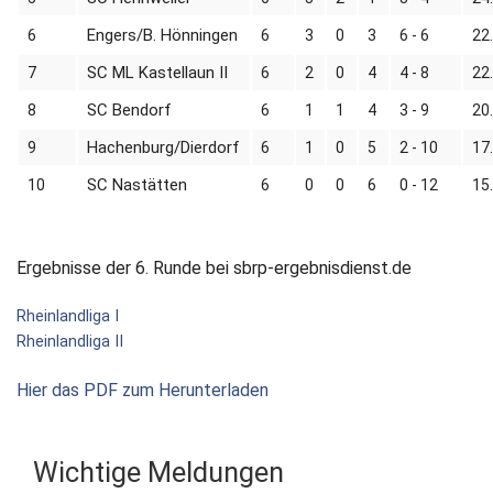
Engers/B. Hönningen
6
6
3
0
3
6 - 6
22
SC ML Kastellaun II
7
6
2
0
4
4 - 8
22
SC Bendorf
8
6
1
1
4
3 - 9
20
Hachenburg/Dierdorf
9
6
1
0
5
2 - 10
17
SC Nastätten
10
6
0
0
6
0 - 12
15
Ergebnisse der 6. Runde bei sbrp-ergebnisdienst.de
Rheinlandliga I
Rheinlandliga II
Hier das PDF zum Herunterladen
Wichtige Meldungen