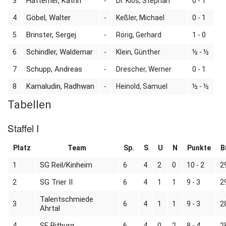
Hattemer, Katrin
3
-
Dr. Klos, Stephan
0 - 1
Göbel, Walter
4
-
Keßler, Michael
0 - 1
Brinster, Sergej
5
-
Rörig, Gerhard
1 - 0
Schindler, Waldemar
6
-
Klein, Günther
½ - ½
Schupp, Andreas
7
-
Drescher, Werner
0 - 1
Kamaludin, Radhwan
8
-
Heinold, Samuel
½ - ½
Tabellen
Staffel I
Platz
Team
Sp.
S
U
N
Punkte
B
SG Reil/Kinheim
1
6
4
2
0
10 - 2
2
SG Trier II
2
6
4
1
1
9 - 3
2
Talentschmiede
3
6
4
1
1
9 - 3
2
Ahrtal
SF Bitburg
4
6
4
0
2
8 - 4
2