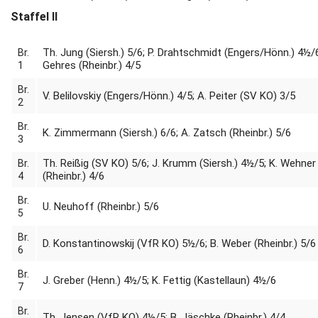
Staffel II
Th. Jung (Siersh.) 5/6; P. Drahtschmidt (Engers/Hönn.) 4½/6
Br.
Gehres (Rheinbr.) 4/5
1
Br.
V. Belilovskiy (Engers/Hönn.) 4/5; A. Peiter (SV KO) 3/5
2
Br.
K. Zimmermann (Siersh.) 6/6; A. Zatsch (Rheinbr.) 5/6
3
Th. Reißig (SV KO) 5/6; J. Krumm (Siersh.) 4½/5; K. Wehner
Br.
(Rheinbr.) 4/6
4
Br.
U. Neuhoff (Rheinbr.) 5/6
5
Br.
D. Konstantinowskij (VfR KO) 5½/6; B. Weber (Rheinbr.) 5/6
6
Br.
J. Greber (Henn.) 4½/5; K. Fettig (Kastellaun) 4½/6
7
Br.
Th. Jensen (VfR KO) 4½/5; B. Jäschke (Rheinbr.) 4/4