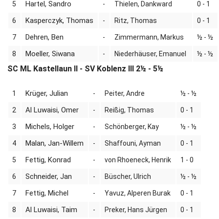
Hartel, Sandro
5
-
Thielen, Dankward
0 - 1
Kasperczyk, Thomas
6
-
Ritz, Thomas
0 - 1
Dehren, Ben
7
-
Zimmermann, Markus
½ - ½
Moeller, Siwana
8
-
Niederhäuser, Emanuel
½ - ½
SC ML Kastellaun II - SV Koblenz III 2½ - 5½
Krüger, Julian
1
-
Peiter, Andre
½ - ½
Al Luwaisi, Omer
2
-
Reißig, Thomas
0 - 1
Michels, Holger
3
-
Schönberger, Kay
½ - ½
Malan, Jan-Willem
4
-
Shaffouni, Ayman
0 - 1
Fettig, Konrad
5
-
von Rhoeneck, Henrik
1 - 0
Schneider, Jan
6
-
Büscher, Ulrich
½ - ½
Fettig, Michel
7
-
Yavuz, Alperen Burak
0 - 1
Al Luwaisi, Taim
8
-
Preker, Hans Jürgen
0 - 1