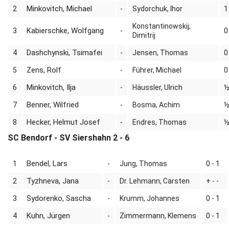
Minkovitch, Michael
2
-
Sydorchuk, Ihor
1
Konstantinowskij,
Kabierschke, Wolfgang
3
-
0
Dimitrij
Dashchynski, Tsimafei
4
-
Jensen, Thomas
0
Zens, Rolf
5
-
Führer, Michael
0
Minkovitch, Ilja
6
-
Häussler, Ulrich
½
Benner, Wilfried
7
-
Bosma, Achim
½
Hecker, Helmut Josef
8
-
Endres, Thomas
½
SC Bendorf - SV Siershahn 2 - 6
Bendel, Lars
1
-
Jung, Thomas
0 - 1
Tyzhneva, Jana
2
-
Dr. Lehmann, Carsten
+ - -
Sydorenko, Sascha
3
-
Krumm, Johannes
0 - 1
Kuhn, Jürgen
4
-
Zimmermann, Klemens
0 - 1