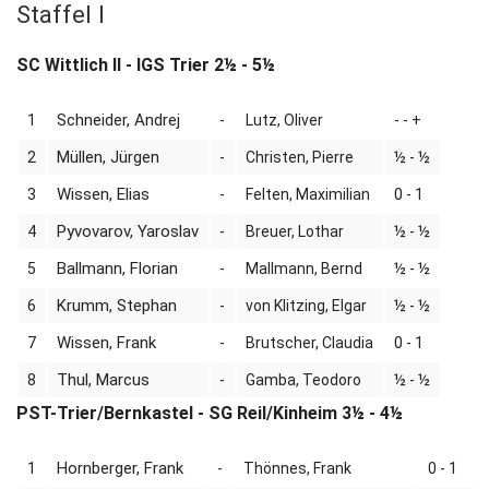
Staffel I
SC Wittlich II - IGS Trier 2½ - 5½
Schneider, Andrej
1
-
Lutz, Oliver
- - +
Müllen, Jürgen
2
-
Christen, Pierre
½ - ½
Wissen, Elias
3
-
Felten, Maximilian
0 - 1
Pyvovarov, Yaroslav
4
-
Breuer, Lothar
½ - ½
Ballmann, Florian
5
-
Mallmann, Bernd
½ - ½
Krumm, Stephan
6
-
von Klitzing, Elgar
½ - ½
Wissen, Frank
7
-
Brutscher, Claudia
0 - 1
Thul, Marcus
8
-
Gamba, Teodoro
½ - ½
PST-Trier/Bernkastel - SG Reil/Kinheim 3½ - 4½
Hornberger, Frank
1
-
Thönnes, Frank
0 - 1