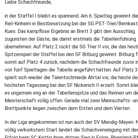
Liebe Schachfreunde,
Newsletter
in der Staffel I bleibt es spannend. Am 6. Spieltag gewinnt di
Reil-Kinheim in Bestbesetzung bei der SG PST-Trier/Bernkast
Kontakt
Kues: Das kampflose Ergebnis an Brett 3 gibt den Ausschlag
zugunsten der Gäste, die damit erstmals die Tabellenführung
Impressum
übernehmen. Auf Platz 2 rückt die SG Trier II vor, die das heut
Spitzenspiel der Staffel bei den SF Bitburg gewinnt. Bitburg f
Datenschutz
somit auf Platz 4 zurück, nachdem die Schachfreunde zuvor in
von fünf Spieltagen die Tabelle angeführt hatten. Auf Platz 3
spielt sich wieder die Talentschmiede Ahrtal vor, die heute d
höchsten Tagessieg bei den SF Nickenich II erzielt. Somit ble
es ungemein eng an der Tabellenspitze und das Rennen um di
Meisterschaft völlig offen: Gerade mal zwei Mannschafts- u
Brettpunkte liegen zwischen dem Ersten und dem Vierten.
In der Liga angekommen ist nun auch der SV Mendig-Mayen: 
völlig verkorkstem Start landet die Schachvereinigung mit d
Erfolg beim SC Kettig ihren dritten Sieg in Folge. Rheinland-P