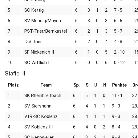
SC Kettig
5
6
3
1
2
7 - 5
2
SV Mendig/Mayen
6
6
3
0
3
6 - 6
2
PST-Trier/Bernkastel
7
6
2
1
3
5 - 7
2
IGS Trier
8
6
2
0
4
4 - 8
2
SF Nickenich II
9
6
1
0
5
2 - 10
1
SC Wittlich II
10
6
0
0
6
0 - 12
1
Staffel II
Platz
Team
Sp.
S
U
N
Punkte
Br
SK Rheinbreitbach
1
6
5
1
0
11 - 1
32
SV Siershahn
2
6
4
1
1
9 - 3
28
VfR-SC Koblenz
2
6
4
1
1
9 - 3
28
SV Koblenz III
4
6
4
0
2
8 - 4
28
SC Hennweiler
5
6
3
2
1
8 - 4
24