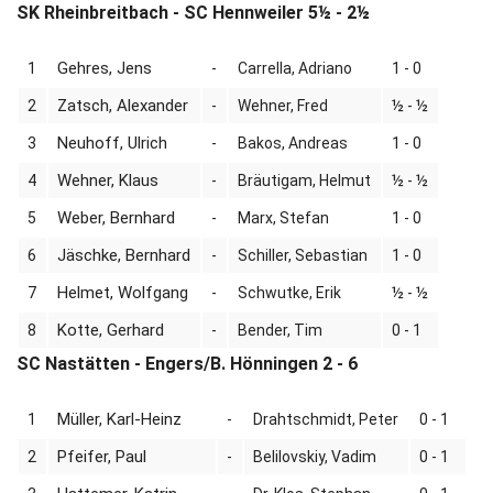
SK Rheinbreitbach - SC Hennweiler 5½ - 2½
Gehres, Jens
1
-
Carrella, Adriano
1 - 0
Zatsch, Alexander
2
-
Wehner, Fred
½ - ½
Neuhoff, Ulrich
3
-
Bakos, Andreas
1 - 0
Wehner, Klaus
4
-
Bräutigam, Helmut
½ - ½
Weber, Bernhard
5
-
Marx, Stefan
1 - 0
Jäschke, Bernhard
6
-
Schiller, Sebastian
1 - 0
Helmet, Wolfgang
7
-
Schwutke, Erik
½ - ½
Kotte, Gerhard
8
-
Bender, Tim
0 - 1
SC Nastätten - Engers/B. Hönningen 2 - 6
Müller, Karl-Heinz
1
-
Drahtschmidt, Peter
0 - 1
Pfeifer, Paul
2
-
Belilovskiy, Vadim
0 - 1