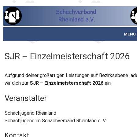
MENU
Startseite
SJR – Einzelmeisterschaft 2026
über den SVR
Aufgrund deiner großartigen Leistungen auf Bezirksebene lad
Spielbetrieb
wir dich zur
SJR – Einzelmeisterschaft 2026
ein.
Schachjugend
Veranstalter
Meistertafel
Schachjugend Rheinland
Fotos
Schachjugend im Schachverband Rheinland e. V.
Kontakt
Service