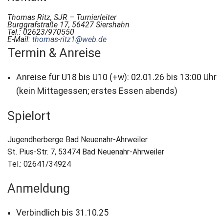
Thomas Ritz, SJR – Turnierleiter
Newsletter
Burggrafstraße 17, 56427 Siershahn
Tel.: 02623/970550
E-Mail:
thomas-ritz1@web.de
Kontakt
Termin & Anreise
Impressum
Anreise für U18 bis U10 (+w):
02.01.26 bis 13:00 Uhr
Datenschutz
(kein Mittagessen; erstes Essen abends)
Spielort
Jugendherberge Bad Neuenahr-Ahrweiler
St. Pius-Str. 7, 53474 Bad Neuenahr-Ahrweiler
Tel.: 02641/34924
Anmeldung
Verbindlich bis
31.10.25