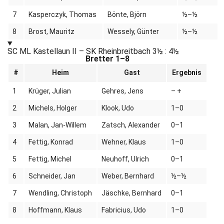
7
Kasperczyk, Thomas
Bönte, Björn
½–½
8
Brost, Mauritz
Wessely, Günter
½–½
SC ML Kastellaun II – SK Rheinbreitbach
3½ : 4½
Bretter 1–8
#
Heim
Gast
Ergebnis
1
Krüger, Julian
Gehres, Jens
– +
2
Michels, Holger
Klook, Udo
1–0
3
Malan, Jan-Willem
Zatsch, Alexander
0–1
4
Fettig, Konrad
Wehner, Klaus
1–0
5
Fettig, Michel
Neuhoff, Ulrich
0–1
6
Schneider, Jan
Weber, Bernhard
½–½
7
Wendling, Christoph
Jäschke, Bernhard
0–1
8
Hoffmann, Klaus
Fabricius, Udo
1–0