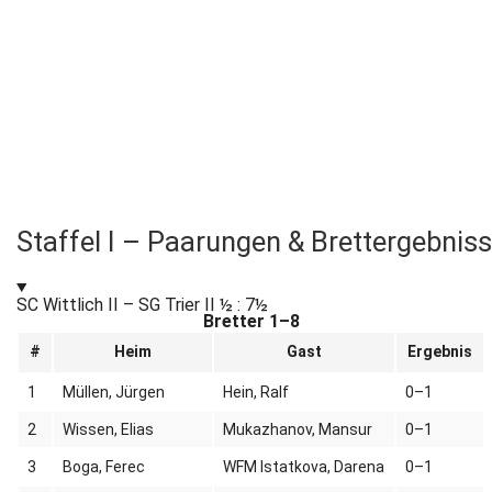
Staffel I – Paarungen & Brettergebnis
SC Wittlich II – SG Trier II
½ : 7½
Bretter 1–8
#
Heim
Gast
Ergebnis
1
Müllen, Jürgen
Hein, Ralf
0–1
2
Wissen, Elias
Mukazhanov, Mansur
0–1
3
Boga, Ferec
WFM Istatkova, Darena
0–1