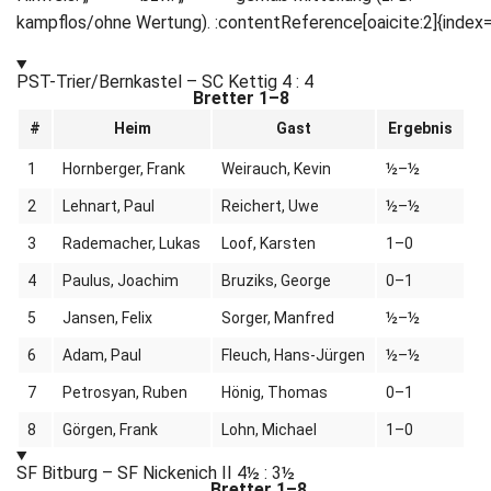
kampflos/ohne Wertung). :contentReference[oaicite:2]{index
PST-Trier/Bernkastel – SC Kettig
4 : 4
Bretter 1–8
#
Heim
Gast
Ergebnis
1
Hornberger, Frank
Weirauch, Kevin
½–½
2
Lehnart, Paul
Reichert, Uwe
½–½
3
Rademacher, Lukas
Loof, Karsten
1–0
4
Paulus, Joachim
Bruziks, George
0–1
5
Jansen, Felix
Sorger, Manfred
½–½
6
Adam, Paul
Fleuch, Hans-Jürgen
½–½
7
Petrosyan, Ruben
Hönig, Thomas
0–1
8
Görgen, Frank
Lohn, Michael
1–0
SF Bitburg – SF Nickenich II
4½ : 3½
Bretter 1–8