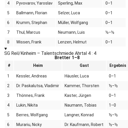
4
Pyvovarov, Yaroslav
Sperling, Max
0–1
5
Ballmann, Florian
Selzer, Luca
0–1
6
Krumm, Stephan
Müller, Wolfgang
0–1
7
Thul, Marcus
Neumann, Luis
½–½
8
Wissen, Frank
Lenzen, Helmut
0–1
SG Reil/Kinheim – Talentschmiede Ahrtal
4 : 4
Bretter 1–8
#
Heim
Gast
Ergebnis
1
Kessler, Andreas
Häusler, Luca
0–1
2
Dr. Paskalutsa, Vladimir
Kammer, Thorsten
½–½
3
Thönnes, Frank
Kaster, Jürgen
0–1
4
Lukin, Nikita
Naumann, Tobias
1–0
5
Berres, Wolfgang
Langner, Konrad
½–½
6
Murariu, Nicky
Dr. Kaufmann, Robert
½–½