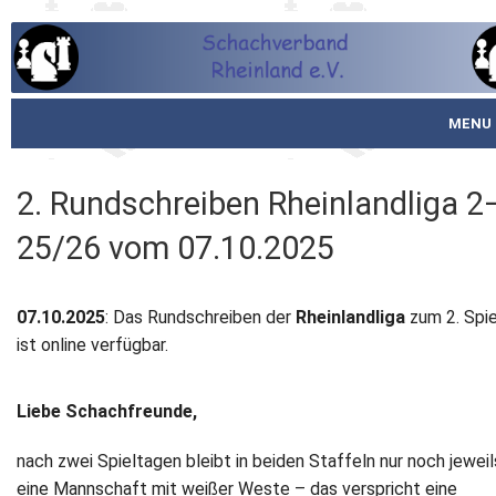
MENU
Startseite
2. Rundschreiben Rheinlandliga 2
über den SVR
25/26 vom 07.10.2025
Spielbetrieb
07.10.2025
: Das Rundschreiben der
Rheinlandliga
zum 2. Spi
Schachjugend
ist online verfügbar.
Meistertafel
Liebe Schachfreunde,
Fotos
nach zwei Spieltagen bleibt in beiden Staffeln nur noch jeweil
Service
eine Mannschaft mit weißer Weste – das verspricht eine