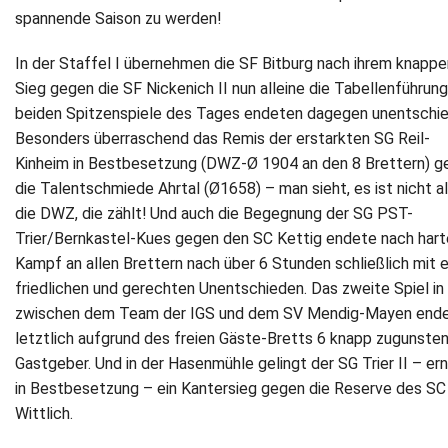
spannende Saison zu werden!
Newsletter
In der Staffel I übernehmen die SF Bitburg nach ihrem knappe
Kontakt
Sieg gegen die SF Nickenich II nun alleine die Tabellenführung
beiden Spitzenspiele des Tages endeten dagegen unentschie
Impressum
Besonders überraschend das Remis der erstarkten SG Reil-
Kinheim in Bestbesetzung (DWZ-Ø 1904 an den 8 Brettern) g
Datenschutz
die Talentschmiede Ahrtal (Ø1658) – man sieht, es ist nicht al
die DWZ, die zählt! Und auch die Begegnung der SG PST-
Trier/Bernkastel-Kues gegen den SC Kettig endete nach har
Kampf an allen Brettern nach über 6 Stunden schließlich mit 
friedlichen und gerechten Unentschieden. Das zweite Spiel in 
zwischen dem Team der IGS und dem SV Mendig-Mayen end
letztlich aufgrund des freien Gäste-Bretts 6 knapp zugunsten
Gastgeber. Und in der Hasenmühle gelingt der SG Trier II – er
in Bestbesetzung – ein Kantersieg gegen die Reserve des SC
Wittlich.