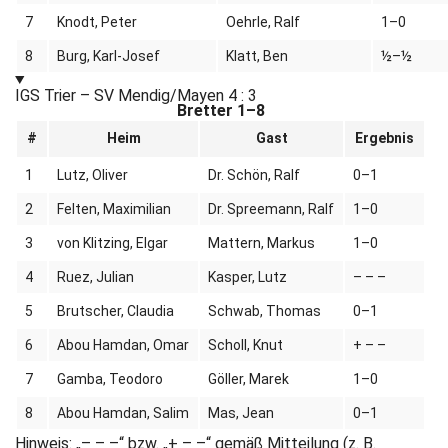
7
Knodt, Peter
Oehrle, Ralf
1–0
8
Burg, Karl-Josef
Klatt, Ben
½–½
IGS Trier – SV Mendig/Mayen
4 : 3
Bretter 1–8
#
Heim
Gast
Ergebnis
1
Lutz, Oliver
Dr. Schön, Ralf
0–1
2
Felten, Maximilian
Dr. Spreemann, Ralf
1–0
3
von Klitzing, Elgar
Mattern, Markus
1–0
4
Ruez, Julian
Kasper, Lutz
– – –
5
Brutscher, Claudia
Schwab, Thomas
0–1
6
Abou Hamdan, Omar
Scholl, Knut
+ – –
7
Gamba, Teodoro
Göller, Marek
1–0
8
Abou Hamdan, Salim
Mas, Jean
0–1
Hinweis: „– – –“ bzw. „+ – –“ gemäß Mitteilung (z. B.