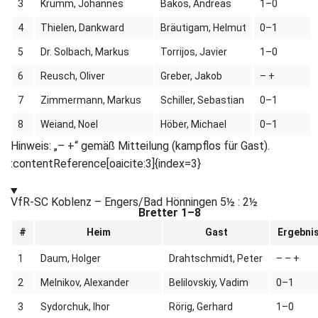
3
Krumm, Johannes
Bakos, Andreas
1–0
4
Thielen, Dankward
Bräutigam, Helmut
0–1
5
Dr. Solbach, Markus
Torrijos, Javier
1–0
6
Reusch, Oliver
Greber, Jakob
– +
7
Zimmermann, Markus
Schiller, Sebastian
0–1
8
Weiand, Noel
Höber, Michael
0–1
Hinweis: „– +“ gemäß Mitteilung (kampflos für Gast).
:contentReference[oaicite:3]{index=3}
VfR-SC Koblenz – Engers/Bad Hönningen
5½ : 2½
Bretter 1–8
#
Heim
Gast
Ergebni
1
Daum, Holger
Drahtschmidt, Peter
– – +
2
Melnikov, Alexander
Belilovskiy, Vadim
0–1
3
Sydorchuk, Ihor
Rörig, Gerhard
1–0