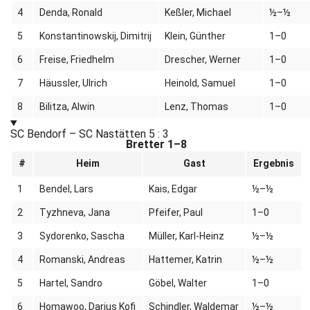
4
Denda, Ronald
Keßler, Michael
½–½
5
Konstantinowskij, Dimitrij
Klein, Günther
1–0
6
Freise, Friedhelm
Drescher, Werner
1–0
7
Häussler, Ulrich
Heinold, Samuel
1–0
8
Bilitza, Alwin
Lenz, Thomas
1–0
SC Bendorf – SC Nastätten
5 : 3
Bretter 1–8
#
Heim
Gast
Ergebnis
1
Bendel, Lars
Kais, Edgar
½–½
2
Tyzhneva, Jana
Pfeifer, Paul
1–0
3
Sydorenko, Sascha
Müller, Karl-Heinz
½–½
4
Romanski, Andreas
Hattemer, Katrin
½–½
5
Hartel, Sandro
Göbel, Walter
1–0
6
Homawoo, Darius Kofi
Schindler, Waldemar
½–½