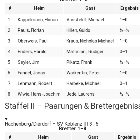
#
Heim
Gast
Ergebnis
1
Kappelmann, Florian
Vossfeldt, Michael
1–0
2
Pauls, Florian
Hillen, Guido
½–½
3
Oberweis, Paul
Kraus, Nicholas Michael
1–0
4
Enders, Harald
Matriciani, Rüdiger
0–1
5
Seyler, Jim
Pikatz, Frank
½–½
6
Fandel, Jonas
Warkentin, Peter
1–0
7
Lehmann, Robert
Harbeke, Michael
0–1
8
Wiwie, Hans-Joachim
Jede, Laurens
½–½
Staffel II – Paarungen & Brettergebnis
Hachenburg/Dierdorf – SV Koblenz III
3 : 5
Bretter 1–8
#
Heim
Gast
Ergebnis