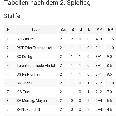
Tabellen nach dem 2. Spieltag
Staffel I
Pl.
Team
Sp.
S
U
N
MP
BP
1
SF Bitburg
2
2
0
0
4–0
11.5
2
PST-Trier/Bernkastel
2
1
1
0
3–1
11.0
3
SC Kettig
2
1
1
0
3–1
9.0
4
Talentschmiede Ahrtal
2
1
1
0
3–1
8.5
4
SG Reil/Kinheim
2
1
1
0
3–1
8.5
6
SG Trier II
2
1
0
1
2–2
11.0
7
IGS Trier
2
1
0
1
2–2
7.0
8
SV Mendig/Mayen
2
0
0
2
0–4
6.5
9
SF Nickenich II
2
0
0
2
0–4
4.5