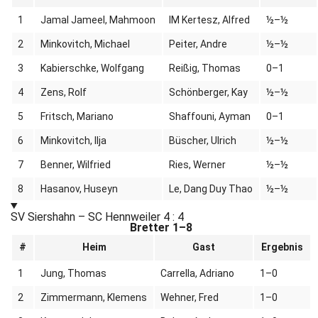
1
Jamal Jameel, Mahmoon
IM Kertesz, Alfred
½–½
2
Minkovitch, Michael
Peiter, Andre
½–½
3
Kabierschke, Wolfgang
Reißig, Thomas
0–1
4
Zens, Rolf
Schönberger, Kay
½–½
5
Fritsch, Mariano
Shaffouni, Ayman
0–1
6
Minkovitch, Ilja
Büscher, Ulrich
½–½
7
Benner, Wilfried
Ries, Werner
½–½
8
Hasanov, Huseyn
Le, Dang Duy Thao
½–½
SV Siershahn – SC Hennweiler
4 : 4
Bretter 1–8
#
Heim
Gast
Ergebnis
1
Jung, Thomas
Carrella, Adriano
1–0
2
Zimmermann, Klemens
Wehner, Fred
1–0