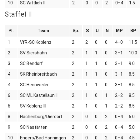
10
SC Wittlich II
2
0
0
2
0–4
1.5
Staffel II
Pl.
Team
Sp.
S
U
N
MP
BP
1
VfR-SC Koblenz
2
2
0
0
4–0
11.5
2
SV Siershahn
2
1
1
0
3–1
10.0
3
SC Bendorf
2
1
1
0
3–1
9.0
4
SK Rheinbreitbach
2
1
1
0
3–1
8.5
4
SC Hennweiler
2
1
1
0
3–1
8.5
6
SC ML Kastellaun II
2
1
0
1
2–2
8.5
6
SV Koblenz III
2
1
0
1
2–2
8.5
8
Hachenburg/Dierdorf
2
0
0
2
0–4
6.0
9
SC Nastätten
2
0
0
2
0–4
5.0
10
Engers/Bad Hönningen
2
0
0
2
0–4
4.5