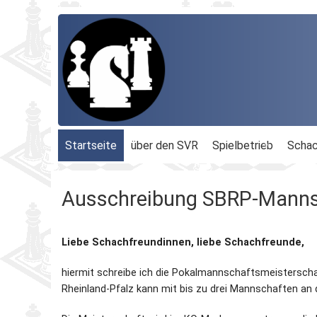
Startseite
über den SVR
Spielbetrieb
Schac
Organisation
Terminplan
Geschäftsführu
Ausschreibung SBRP-Manns
Schachbezirke
Rheinland-Ligen
Gesamtvorstan
Liebe Schachfreundinnen, liebe Schachfreunde,
Geschichte
Blitz-MM
Beauftragte
hiermit schreibe ich die Pokalmannschaftsmeistersch
Ordnungen
Dähnepokal
Kassenprüfer
Rheinland-Pfalz kann mit bis zu drei Mannschaften an 
Protokolle
Einzel-M.
Ehrenmitglieder