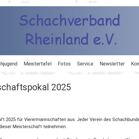
hjugend
Meistertafel
Fotos
Service
Newsletter
Kon
ng
Ausbildung
chaftspokal 2025
d
Ergebnisdienst
DWZ
aft 2025 für Vierermannschaften aus. Jeder Verein des Schachbund
Schachlinks
dieser Meisterschaft teilnehmen.
Formulare