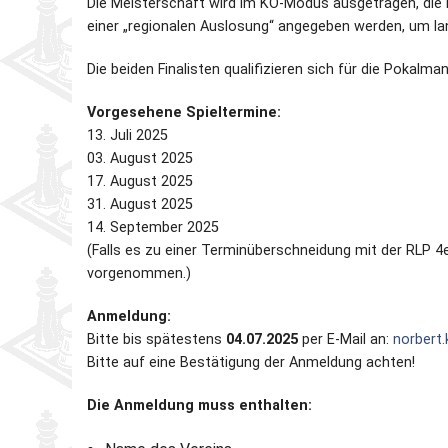
Die Meisterschaft wird im KO-Modus ausgetragen, die
einer „regionalen Auslosung“ angegeben werden, um l
Partner
Schnellschach-E.
Schiedsgericht
Die beiden Finalisten qualifizieren sich für die Poka
Senioren-MM
Vorgesehene Spieltermine:
13. Juli 2025
Senioren-SSEM
03. August 2025
17. August 2025
31. August 2025
14. September 2025
(Falls es zu einer Terminüberschneidung mit der RLP 4
vorgenommen.)
Anmeldung:
Bitte bis spätestens
04.07.2025
per E-Mail an:
norbert
Bitte auf eine Bestätigung der Anmeldung achten!
Die Anmeldung muss enthalten: