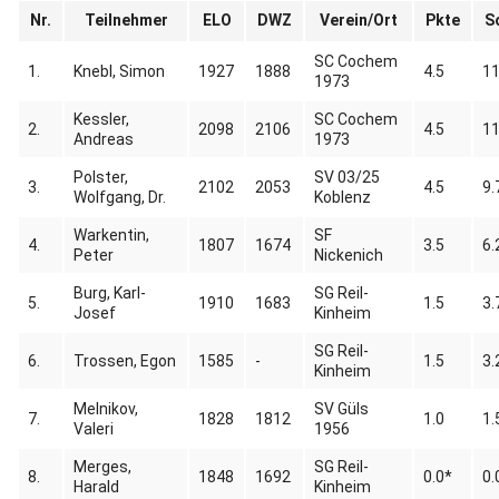
Nr.
Teilnehmer
ELO
DWZ
Verein/Ort
Pkte
S
SC Cochem
1.
Knebl, Simon
1927
1888
4.5
11
1973
Kessler,
SC Cochem
2.
2098
2106
4.5
11
Andreas
1973
Polster,
SV 03/25
3.
2102
2053
4.5
9.
Wolfgang, Dr.
Koblenz
Warkentin,
SF
4.
1807
1674
3.5
6.
Peter
Nickenich
Burg, Karl-
SG Reil-
5.
1910
1683
1.5
3.
Josef
Kinheim
SG Reil-
6.
Trossen, Egon
1585
-
1.5
3.
Kinheim
Melnikov,
SV Güls
7.
1828
1812
1.0
1.
Valeri
1956
Merges,
SG Reil-
8.
1848
1692
0.0*
0.
Harald
Kinheim