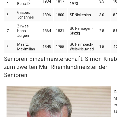
5.
1934
1817
3.5
10
Boris, Dr.
1973
Gasber,
6.
1896
1800
SF Nickenich
3.0
8.
Johannes
Zirwes,
SC Remagen-
7.
Hans-
1864
1831
2.5
8.
Sinzig
Jürgen
Maerz,
SC Heimbach-
8.
1845
1755
1.5
4.
Maximilian
Weis/Neuwied
Senioren-Einzelmeisterschaft: Simon Kneb
zum zweiten Mal Rheinlandmeister der
Senioren
D
h
e
s