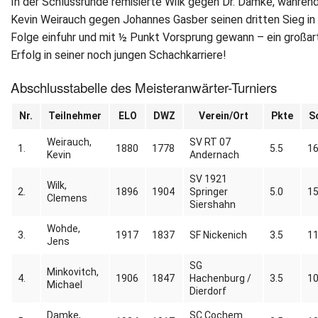
In der Schlussrunde remisierte Wilk gegen Dr. Damke, währen
Kevin Weirauch gegen Johannes Gasber seinen dritten Sieg in
Folge einfuhr und mit ½ Punkt Vorsprung gewann – ein großar
Erfolg in seiner noch jungen Schachkarriere!
Abschlusstabelle des Meisteranwärter-Turniers
Nr.
Teilnehmer
ELO
DWZ
Verein/Ort
Pkte
S
Weirauch,
SV RT 07
1.
1880
1778
5.5
16
Kevin
Andernach
SV 1921
Wilk,
2.
1896
1904
Springer
5.0
15
Clemens
Siershahn
Wohde,
3.
1917
1837
SF Nickenich
3.5
11
Jens
SG
Minkovitch,
4.
1906
1847
Hachenburg /
3.5
10
Michael
Dierdorf
Damke,
SC Cochem