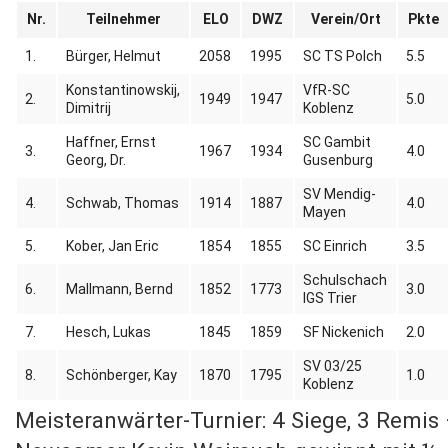
Nr.
Teilnehmer
ELO
DWZ
Verein/Ort
Pkte
1.
Bürger, Helmut
2058
1995
SC TS Polch
5.5
Konstantinowskij,
VfR-SC
2.
1949
1947
5.0
Dimitrij
Koblenz
Haffner, Ernst
SC Gambit
3.
1967
1934
4.0
Georg, Dr.
Gusenburg
SV Mendig-
4.
Schwab, Thomas
1914
1887
4.0
Mayen
5.
Kober, Jan Eric
1854
1855
SC Einrich
3.5
Schulschach
6.
Mallmann, Bernd
1852
1773
3.0
IGS Trier
7.
Hesch, Lukas
1845
1859
SF Nickenich
2.0
SV 03/25
8.
Schönberger, Kay
1870
1795
1.0
Koblenz
Meisteranwärter-Turnier: 4 Siege, 3 Remis