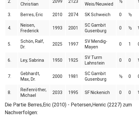
2.
2099
2123
½
Christian
Weis/Neuwied
3.
Berres, Eric
2010
2074
SK Schweich
0
½
Neisen,
SC Gambit
4.
1993
2001
0
½
Frederick
Gusenburg
Schön, Ralf,
SV Mendig-
5.
2025
1997
0
1
Dr.
Mayen
SV Turm
6.
Ley, Sabrina
1950
1925
0
0
Lahnstein
Gebhardt,
SC Gambit
7.
2000
1981
½
0
Max, Dr.
Gusenburg
Reifenröther,
8.
2033
1995
SF Nickenich
0
0
Michael
Die Partie Berres,Eric (2010) - Petersen,Henric (2227) zum
Nachverfolgen: