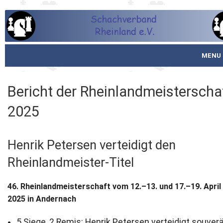
MENU
Startseite
Bericht der Rheinlandmeisterscha
über den SVR
2025
Spielbetrieb
Henrik Petersen verteidigt den
Schachjugend
Rheinlandmeister-Titel
Meistertafel
46. Rheinlandmeisterschaft vom 12.–13. und 17.–19. April
Fotos
2025 in Andernach
Service
5 Siege, 2 Remis: Henrik Petersen verteidigt souver