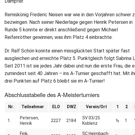
Dämpfer.
Remiskönig Frederic Neisen war wie in den Vorjahren schwer z
bezwingen. Nach seiner Niederlage gegen Henrik Petersen in
Runde 5 konnte er direkt anschließend gegen Michael
Reifenröther gewinnen, was ihm Platz 4 einbrachte.
Dr. Ralf Schön konnte einen missglückten Start später fast
ausgleichen und erreichte Platz 5. Punktgleich folgt Sabrina 
Seit 2011 ist sie jedes Jahr dabei und nun die erste Frau, die 
zumindest seit 40 Jahren – ins A-Turnier geschafft hat. Mit ih
drei Punkten auf Platz 6 bleibt sie im A-Turnier!
Abschlusstabelle des A-Meisterturniers
Nr.
Teilnehmer
ELO
DWZ
Verein/Ort
1
2
Petersen,
SV 03/25
1.
2227
2184
½
1
Henrik
Koblenz
Fink,
SC Heimbach-