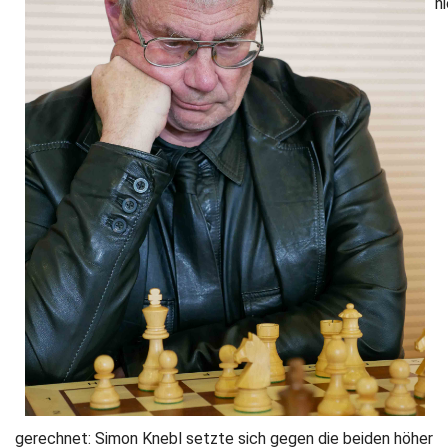
n
gerechnet: Simon Knebl setzte sich gegen die beiden höher