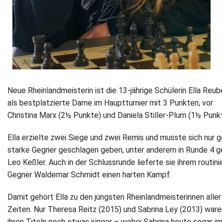
Neue Rheinlandmeisterin ist die 13-jährige Schülerin Ella Reub
als bestplatzierte Dame im Hauptturnier mit 3 Punkten, vor
Christina Marx (2½ Punkte) und Daniela Stiller-Plum (1½ Punkt
Ella erzielte zwei Siege und zwei Remis und musste sich nur 
starke Gegner geschlagen geben, unter anderem in Runde 4 
Leo Keßler. Auch in der Schlussrunde lieferte sie ihrem routini
Gegner Waldemar Schmidt einen harten Kampf.
Damit gehört Ella zu den jüngsten Rheinlandmeisterinnen aller
Zeiten. Nur Theresa Reitz (2015) und Sabrina Ley (2013) ware
ihren Titeln noch etwas jünger – wobei Sabrina heute sogar im