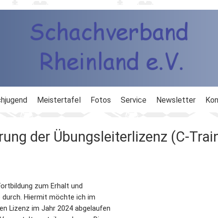
hjugend
Meistertafel
Fotos
Service
Newsletter
Kon
ng
Ausbildung
ung der Übungsleiterlizenz (C-Trai
d
Ergebnisdienst
DWZ
ortbildung zum Erhalt und
Schachlinks
) durch. Hiermit möchte ich im
en Lizenz im Jahr 2024 abgelaufen
Formulare