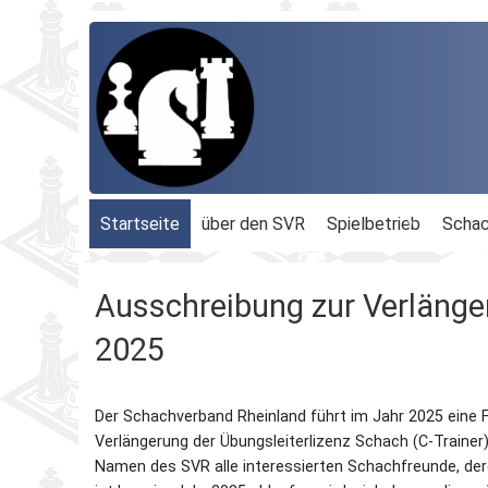
Startseite
über den SVR
Spielbetrieb
Schac
Organisation
Terminplan
Geschäftsführu
Ausschreibung zur Verlänger
Schachbezirke
Rheinland-Ligen
Gesamtvorstan
2025
Geschichte
Blitz-MM
Beauftragte
Der Schachverband Rheinland führt im Jahr 2025 eine F
Ordnungen
Dähnepokal
Kassenprüfer
Verlängerung der Übungsleiterlizenz Schach (C-Trainer
Namen des SVR alle interessierten Schachfreunde, der
Protokolle
Einzel-M.
Ehrenmitglieder