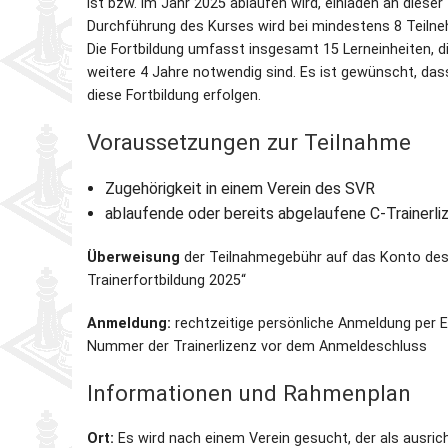
ist bzw. im Jahr 2025 ablaufen wird, einladen an diese
Durchführung des Kurses wird bei mindestens 8 Teilne
Partner
Schnellschach-E.
Schiedsgericht
Die Fortbildung umfasst insgesamt 15 Lerneinheiten, di
weitere 4 Jahre notwendig sind. Es ist gewünscht, das
Senioren-MM
diese Fortbildung erfolgen.
Voraussetzungen zur Teilnahme
Senioren-SSEM
Zugehörigkeit in einem Verein des SVR
ablaufende oder bereits abgelaufene C-Trainerl
Überweisung
der Teilnahmegebühr auf das Konto des 
Trainerfortbildung 2025“
Anmeldung:
rechtzeitige persönliche Anmeldung per 
Nummer der Trainerlizenz vor dem Anmeldeschluss
Informationen und Rahmenplan
Ort:
Es wird nach einem Verein gesucht, der als ausrich