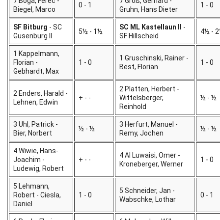
7 Boga, Ferec -
7 Groß, Gerhard -
0 - 1
1 - 0
Biegel, Marco
Gruhn, Hans Dieter
SF Bitburg
- SC
SC ML Kastellaun II
-
5½ - 1½
4½ - 
Gusenburg II
SF Hillscheid
1 Kappelmann,
1 Gruschinski, Rainer -
Florian -
1 - 0
1 - 0
Best, Florian
Gebhardt, Max
2 Platten, Herbert -
2 Enders, Harald -
+ - -
Wittelsberger,
½ - ½
Lehnen, Edwin
Reinhold
3 Uhl, Patrick -
3 Herfurt, Manuel -
½ - ½
½ - ½
Bier, Norbert
Remy, Jochen
4 Wiwie, Hans-
4 Al Luwaisi, Omer -
Joachim -
+ - -
1 - 0
Kroneberger, Werner
Ludewig, Robert
5 Lehmann,
5 Schneider, Jan -
Robert - Ciesla,
1 - 0
0 - 1
Wabschke, Lothar
Daniel