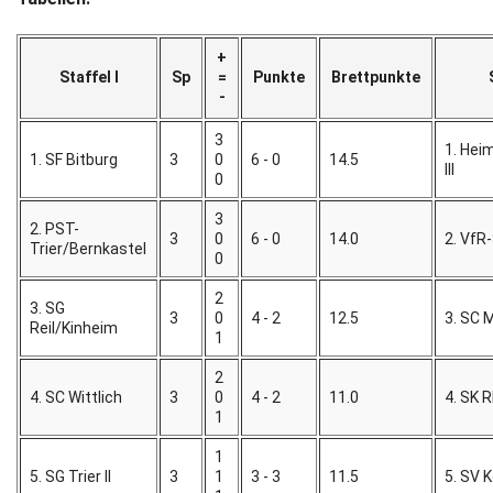
+
Staffel I
Sp
=
Punkte
Brettpunkte
-
3
1. Hei
1. SF Bitburg
3
0
6 - 0
14.5
III
0
3
2. PST-
3
0
6 - 0
14.0
2. VfR
Trier/Bernkastel
0
2
3. SG
3
0
4 - 2
12.5
3. SC M
Reil/Kinheim
1
2
4. SC Wittlich
3
0
4 - 2
11.0
4. SK 
1
1
5. SG Trier II
3
1
3 - 3
11.5
5. SV K