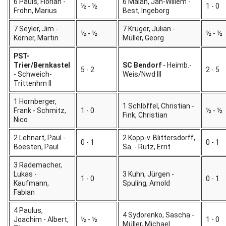
6 Pauls, Florian -
6 Malan, Jan-Willem -
½ - ½
1 - 0
Frohn, Marius
Best, Ingeborg
7 Seyler, Jim -
7 Krüger, Julian -
½ - ½
½ - ½
Körner, Martin
Müller, Georg
PST-
Trier/Bernkastel
SC Bendorf
- Heimb.-
5 - 2
2 - 5
- Schweich-
Weis/Nwd III
Trittenhm II
1 Hornberger,
1 Schlöffel, Christian -
Frank - Schmitz,
1 - 0
½ - ½
Fink, Christian
Nico
2 Lehnart, Paul -
2 Kopp-v. Blittersdorff,
0 - 1
0 - 1
Boesten, Paul
Sa. - Rutz, Errit
3 Rademacher,
Lukas -
3 Kuhn, Jürgen -
1 - 0
0 - 1
Kaufmann,
Spuling, Arnold
Fabian
4 Paulus,
4 Sydorenko, Sascha -
Joachim - Albert,
½ - ½
1 - 0
Müller, Michael