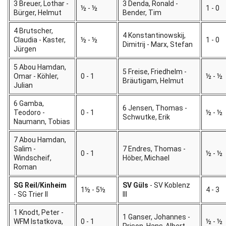
3 Breuer, Lothar -
3 Denda, Ronald -
½ - ½
1 - 0
Bürger, Helmut
Bender, Tim
4 Brutscher,
4 Konstantinowskij,
Claudia - Kaster,
½ - ½
1 - 0
Dimitrij - Marx, Stefan
Jürgen
5 Abou Hamdan,
5 Freise, Friedhelm -
Omar - Köhler,
0 - 1
½ - ½
Bräutigam, Helmut
Julian
6 Gamba,
6 Jensen, Thomas -
Teodoro -
0 - 1
½ - ½
Schwutke, Erik
Naumann, Tobias
7 Abou Hamdan,
Salim -
7 Endres, Thomas -
0 - 1
½ - ½
Windscheif,
Höber, Michael
Roman
SG Reil/Kinheim
SV Güls
- SV Koblenz
1½ - 5½
4 - 3
- SG Trier II
III
1 Knodt, Peter -
1 Ganser, Johannes -
WFM Istatkova,
0 - 1
½ - ½
Prison, Hans-Albert