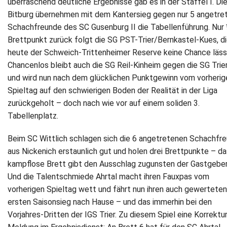
überraschend deutliche Ergebnisse gab es in der Staffel I. Di
Bitburg übernehmen mit dem Kantersieg gegen nur 5 angetre
Newsletter
Schachfreunde des SC Gusenburg II die Tabellenführung. Nur
Brettpunkt zurück folgt die SG PST-Trier/Bernkastel-Kues, d
Kontakt
heute der Schweich-Trittenheimer Reserve keine Chance läss
Chancenlos bleibt auch die SG Reil-Kinheim gegen die SG Trier
Impressum
und wird nun nach dem glücklichen Punktgewinn vom vorherig
Spieltag auf den schwierigen Boden der Realität in der Liga
Datenschutz
zurückgeholt – doch nach wie vor auf einem soliden 3.
Tabellenplatz.
Beim SC Wittlich schlagen sich die 6 angetretenen Schachfr
aus Nickenich erstaunlich gut und holen drei Brettpunkte – da
kampflose Brett gibt den Ausschlag zugunsten der Gastgeber
Und die Talentschmiede Ahrtal macht ihren Fauxpas vom
vorherigen Spieltag wett und fährt nun ihren auch gewerteten
ersten Saisonsieg nach Hause – und das immerhin bei den
Vorjahres-Dritten der IGS Trier. Zu diesem Spiel eine Korrektu