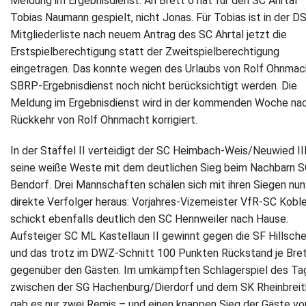
Meldung im Ergebnisdienst: An Brett 6 hat für den SC Ahrtal
Tobias Naumann gespielt, nicht Jonas. Für Tobias ist in der D
Mitgliederliste nach neuem Antrag des SC Ahrtal jetzt die
Erstspielberechtigung statt der Zweitspielberechtigung
eingetragen. Das konnte wegen des Urlaubs von Rolf Ohnmac
SBRP-Ergebnisdienst noch nicht berücksichtigt werden. Die
Meldung im Ergebnisdienst wird in der kommenden Woche na
Rückkehr von Rolf Ohnmacht korrigiert.
In der Staffel II verteidigt der SC Heimbach-Weis/Neuwied II
seine weiße Weste mit dem deutlichen Sieg beim Nachbarn 
Bendorf. Drei Mannschaften schälen sich mit ihren Siegen nun
direkte Verfolger heraus: Vorjahres-Vizemeister VfR-SC Kobl
schickt ebenfalls deutlich den SC Hennweiler nach Hause.
Aufsteiger SC ML Kastellaun II gewinnt gegen die SF Hillsche
und das trotz im DWZ-Schnitt 100 Punkten Rückstand je Bre
gegenüber den Gästen. Im umkämpften Schlagerspiel des Ta
zwischen der SG Hachenburg/Dierdorf und dem SK Rheinbrei
gab es nur zwei Remis – und einen knappen Sieg der Gäste v