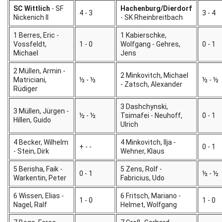
SC Wittlich
- SF
Hachenburg/Dierdorf
4 - 3
3 - 4
Nickenich II
- SK Rheinbreitbach
1 Berres, Eric -
1 Kabierschke,
Vossfeldt,
1 - 0
Wolfgang - Gehres,
0 - 1
Michael
Jens
2 Müllen, Armin -
2 Minkovitch, Michael
Matriciani,
½ - ½
½ - ½
- Zatsch, Alexander
Rüdiger
3 Dashchynski,
3 Müllen, Jürgen -
½ - ½
Tsimafei - Neuhoff,
0 - 1
Hillen, Guido
Ulrich
4 Becker, Wilhelm
4 Minkovitch, Ilja -
+ - -
0 - 1
- Stein, Dirk
Wehner, Klaus
5 Berisha, Faik -
5 Zens, Rolf -
0 - 1
½ - ½
Warkentin, Peter
Fabricius, Udo
6 Wissen, Elias -
6 Fritsch, Mariano -
1 - 0
1 - 0
Nagel, Ralf
Helmet, Wolfgang