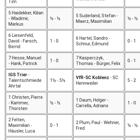
Tim
5 Haidekker, Kilian
5 Suderland, Stefan -
- Wladimir,
½ - ½
½ - ½
Maerz, Maximilian
Markus
6 Liesenfeld,
6 Hartel, Sandro -
David - Farsch,
1 - 0
0 - 1
Schnur, Edmund
Bernd
7 Hesse, Manuel
7 Kasperczyk,
1 - 0
0 - 1
- Hank, Patrick
Thomas - Bürger, Felix
IGS Trier
-
VfR-SC Koblenz
- SC
Talentschmiede
1½ - 5½
5 - 2
Hennweiler
Ahrtal
1 Christen, Pierre
1 Daum, Holger -
- Kammer,
½ - ½
1 - 0
Carrella, Adriano
Thorsten
2 Felten,
2 Plum, Paul - Wehner,
Maximilian -
0 - 1
½ - ½
Fred
Häusler, Luca