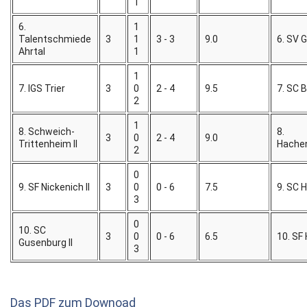
1
6.
1
Talentschmiede
3
1
3 - 3
9.0
6. SV 
Ahrtal
1
1
7. IGS Trier
3
0
2 - 4
9.5
7. SC 
2
1
8. Schweich-
8.
3
0
2 - 4
9.0
Trittenheim II
Hachen
2
0
9. SF Nickenich II
3
0
0 - 6
7.5
9. SC 
3
0
10. SC
3
0
0 - 6
6.5
10. SF 
Gusenburg II
3
Das PDF zum Downoad