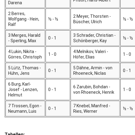
Darena
2 Berres,
2 Meyer, Thorsten -
Wolfgang - Hein,
½ - ½
½ - ½
Büscher, Ulrich
Ralf
3 Merges, Harald
3 Schrader, Christian -
0 - 1
½ - ½
- Sperling, Max
Schönberger, Kay
4 Lukin, Nikita -
4 Melnikov, Valeri -
1 - 0
1 - 0
Görres, Christoph
Höfer, Elias
5 Lütz, Thomas -
5 Dähne, Armin - von
0 - 1
0 - 1
Hühn, Jens
Rhoeneck, Niclas
6 Burg, Karl-
6 Zarubin, Bohdan -
Josef - Lenzen,
0 - 1
1 - 0
von Rhoeneck, Henrik
Helmut
7 Trossen, Egon -
7 Knebel, Manfred -
0 - 1
½ - ½
Neumann, Luis
Ries, Werner
Tabellen: