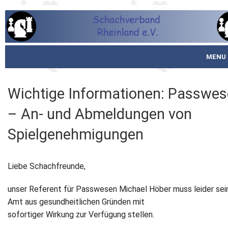
MENU
Startseite
Wichtige Informationen: Passwe
über den SVR
– An- und Abmeldungen von
Spielbetrieb
Spielgenehmigungen
Schachjugend
Liebe Schachfreunde,
Meistertafel
unser Referent für Passwesen Michael Höber muss leider sei
Fotos
Amt aus gesundheitlichen Gründen mit
sofortiger Wirkung zur Verfügung stellen.
Service