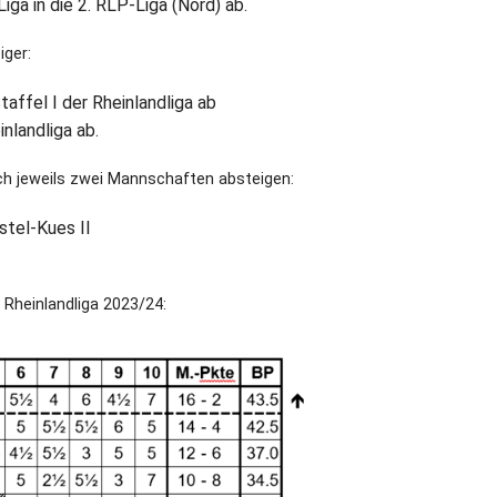
iga in die 2. RLP-Liga (Nord) ab.
iger:
affel I der Rheinlandliga ab
inlandliga ab.
ch jeweils zwei Mannschaften absteigen:
stel-Kues II
 Rheinlandliga 2023/24: