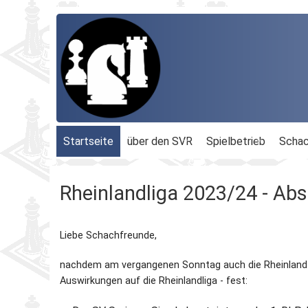
Startseite
über den SVR
Spielbetrieb
Schac
Organisation
Terminplan
Geschäftsführu
Rheinlandliga 2023/24 - Abs
Schachbezirke
Rheinland-Ligen
Gesamtvorstan
Liebe Schachfreunde,
Geschichte
Blitz-MM
Beauftragte
nachdem am vergangenen Sonntag auch die Rheinland-Pf
Ordnungen
Dähnepokal
Kassenprüfer
Auswirkungen auf die Rheinlandliga - fest:
Protokolle
Einzel-M.
Ehrenmitglieder