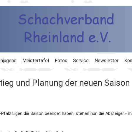
hjugend
Meistertafel
Fotos
Service
Newsletter
Kon
ng
Ausbildung
tieg und Planung der neuen Saison
d
Ergebnisdienst
DWZ
alz Ligen die Saison beendet haben, stehen nun die Absteiger - m
Schachlinks
Formulare