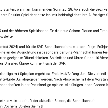
25 starten, wenn am kommenden Sonntag, 28. April auch die Bezirke 
e Bezirks-Spielleiter bitte ich, mir baldmöglichst ihre Aufsteiger f
 und der höheren Spielklassen für die neue Saison. Florian und Elmar
wsletter.
erbst 2024) und für die SVR-Schnellschachmeisterschaft (im Frühjah
reine an der Ausrichtung insbesondere der Blitz-Mannschaftsmeister
sten geeignete Räumlichkeiten, Spielsätze und Uhren für ca. 10 Viere
en. Um alles Übrige kümmert sich der SVR.
landliga mit Spielplan ergeht ca. Ende Mai/Anfang Juni. Die verbindli
itte/Ende Juli abgegeben werden. Nach Absprache mit dem Vorsta
nschaften in der Rheinlandliga spielen. Alle übrigen, noch Corona-
tzte Meisterschaft der aktuellen Saison, die Schnellschach-
n Cochem. Spielen Sie mit!