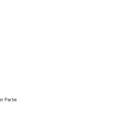
r System
er Partie