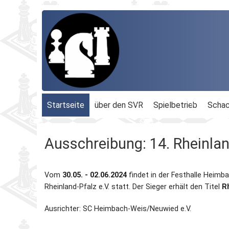
Startseite
über den SVR
Spielbetrieb
Schac
Organisation
Terminplan
Geschäftsführu
Ausschreibung: 14. Rheinla
Schachbezirke
Rheinland-Ligen
Gesamtvorstan
Vom
30.05. - 02.06.2024
findet in der Festhalle Heimb
Geschichte
Blitz-MM
Beauftragte
Rheinland-Pfalz e.V. statt. Der Sieger erhält den Titel
R
Ordnungen
Dähnepokal
Kassenprüfer
Ausrichter: SC Heimbach-Weis/Neuwied e.V.
Protokolle
Einzel-M.
Ehrenmitglieder