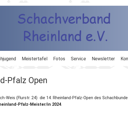
hjugend
Meistertafel
Fotos
Service
Newsletter
Kon
ng
Ausbildung
nd-Pfalz Open
d
Ergebnisdienst
ach-Weis (Flurstr. 24) die 14. Rheinland-Pfalz-Open des Schachbund
DWZ
heinland-Pfalz-Meister/in 2024
.
Schachlinks
Formulare