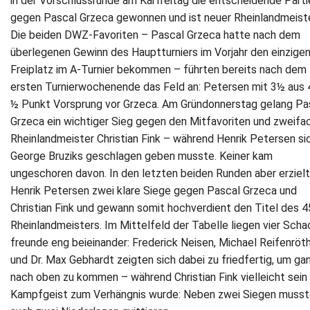
in der Vorschlussrunde am Karfreitag die entscheidende Parti
gegen Pascal Grzeca gewonnen und ist neuer Rheinlandmeiste
Die beiden DWZ-Favoriten – Pascal Grzeca hatte nach dem
überlegenen Gewinn des Hauptturniers im Vorjahr den einzige
Freiplatz im A-Turnier bekommen – führten bereits nach dem
ersten Turnierwochenende das Feld an: Petersen mit 3½ aus 
½ Punkt Vorsprung vor Grzeca. Am Gründonnerstag gelang Pa
Grzeca ein wichtiger Sieg gegen den Mitfavoriten und zweifa
Rheinlandmeister Christian Fink – während Henrik Petersen si
George Bruziks geschlagen geben musste. Keiner kam
ungeschoren davon. In den letzten beiden Runden aber erziel
Henrik Petersen zwei klare Siege gegen Pascal Grzeca und
Christian Fink und gewann somit hochverdient den Titel des 4
Rheinlandmeisters. Im Mittelfeld der Tabelle liegen vier Scha
freunde eng beieinander: Frederick Neisen, Michael Reifenröt
und Dr. Max Gebhardt zeigten sich dabei zu friedfertig, um ga
nach oben zu kommen – während Christian Fink vielleicht sein
Kampfgeist zum Verhängnis wurde: Neben zwei Siegen musst