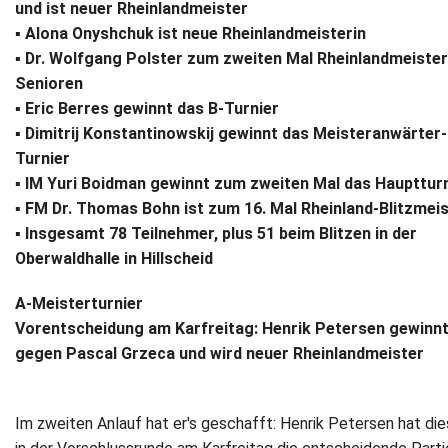
und ist neuer Rheinlandmeister
▪
Alona Onyshchuk ist neue Rheinlandmeisterin
Newsletter
▪
Dr. Wolfgang Polster zum zweiten Mal Rheinlandmeister
Senioren
Kontakt
▪
Eric Berres gewinnt das B-Turnier
Impressum
▪ Dimitrij Konstantinowskij gewinnt das Meisteranwärter-
Turnier
Datenschutz
▪ IM Yuri Boidman gewinnt zum zweiten Mal das Haupttur
▪ FM Dr. Thomas Bohn ist zum 16. Mal Rheinland-Blitzmei
▪ Insgesamt 78 Teilnehmer, plus 51 beim Blitzen in der
Oberwaldhalle in Hillscheid
A-Meisterturnier
Vorentscheidung am Karfreitag: Henrik Petersen gewinn
gegen Pascal Grzeca und wird neuer Rheinlandmeister
Im zweiten Anlauf hat er's geschafft: Henrik Petersen hat di