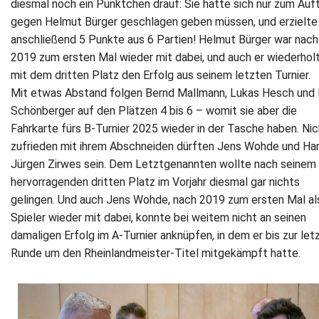
diesmal noch ein Pünktchen drauf: Sie hatte sich nur zum Auf
gegen Helmut Bürger geschlagen geben müssen, und erzielte
anschließend 5 Punkte aus 6 Partien! Helmut Bürger war nach
2019 zum ersten Mal wieder mit dabei, und auch er wiederhol
mit dem dritten Platz den Erfolg aus seinem letzten Turnier.
Mit etwas Abstand folgen Bernd Mallmann, Lukas Hesch und
Schönberger auf den Plätzen 4 bis 6 – womit sie aber die
Fahrkarte fürs B-Turnier 2025 wieder in der Tasche haben. Nic
zufrieden mit ihrem Abschneiden dürften Jens Wohde und Ha
Jürgen Zirwes sein. Dem Letztgenannten wollte nach seinem
hervorragenden dritten Platz im Vorjahr diesmal gar nichts
gelingen. Und auch Jens Wohde, nach 2019 zum ersten Mal al
Spieler wieder mit dabei, konnte bei weitem nicht an seinen
damaligen Erfolg im A-Turnier anknüpfen, in dem er bis zur let
Runde um den Rheinlandmeister-Titel mitgekämpft hatte.