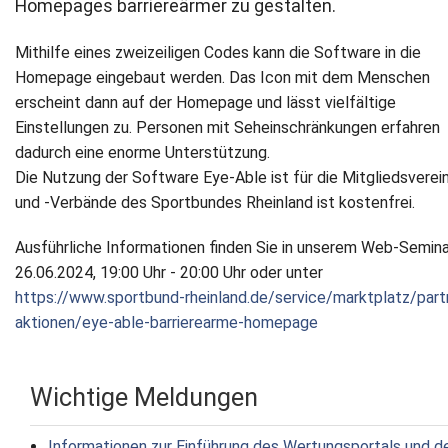
Homepages barriereärmer zu gestalten.
Newsletter
Mithilfe eines zweizeiligen Codes kann die Software in die
Homepage eingebaut werden. Das Icon mit dem Menschen
Kontakt
erscheint dann auf der Homepage und lässt vielfältige
Einstellungen zu. Personen mit Seheinschränkungen erfahren
Impressum
dadurch eine enorme Unterstützung.
Die Nutzung der Software Eye-Able ist für die Mitgliedsverei
Datenschutz
und -Verbände des Sportbundes Rheinland ist kostenfrei.
Ausführliche Informationen finden Sie in unserem Web-Semin
26.06.2024, 19:00 Uhr - 20:00 Uhr oder unter
https://www.sportbund-rheinland.de/service/marktplatz/part
aktionen/eye-able-barrierearme-homepage
Wichtige Meldungen
Informationen zur Einführung des Wertungsportals und d