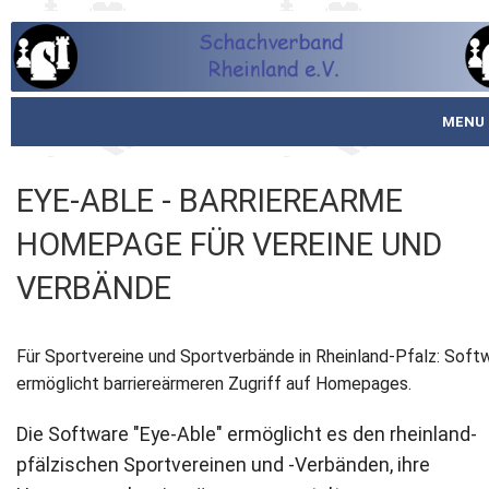
MENU
Startseite
EYE-ABLE - BARRIEREARME
über den SVR
HOMEPAGE FÜR VEREINE UND
Spielbetrieb
VERBÄNDE
Schachjugend
Für Sportvereine und Sportverbände in Rheinland-Pfalz: Soft
Meistertafel
ermöglicht barriereärmeren Zugriff auf Homepages.
Fotos
Die Software "Eye-Able" ermöglicht es den rheinland-
pfälzischen Sportvereinen und -Verbänden, ihre
Service