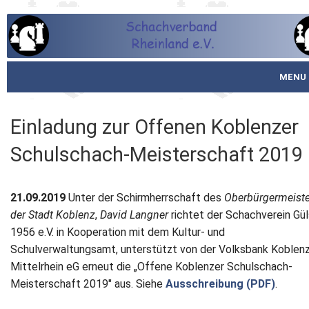
MENU
Startseite
Einladung zur Offenen Koblenzer
über den SVR
Schulschach-Meisterschaft 2019
Spielbetrieb
21.09.2019
Unter der Schirmherrschaft des
Oberbürgermeiste
Schachjugend
der Stadt Koblenz
,
David Langner
richtet der Schachverein Gül
1956 e.V. in Kooperation mit dem Kultur- und
Meistertafel
Schulverwaltungsamt, unterstützt von der Volksbank Koblen
Mittelrhein eG erneut die „Offene Koblenzer Schulschach-
Fotos
Meisterschaft 2019" aus. Siehe
Ausschreibung (PDF)
.
Service