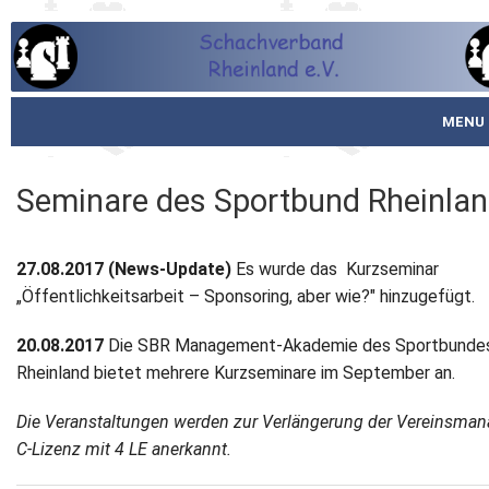
MENU
Startseite
Seminare des Sportbund Rheinla
über den SVR
27.08.2017 (News-Update)
Es wurde das Kurzseminar
Spielbetrieb
„Öffentlichkeitsarbeit – Sponsoring, aber wie?" hinzugefügt.
Schachjugend
20.08.2017
Die SBR Management-Akademie des Sportbunde
Rheinland bietet mehrere Kurzseminare im September an.
Meistertafel
Die Veranstaltungen werden zur Verlängerung der Vereinsman
Fotos
C-Lizenz mit 4 LE anerkannt.
Service