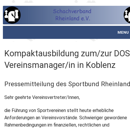
MENU
Startseite
Kompaktausbildung zum/zur DO
über den SVR
Vereinsmanager/in in Koblenz
Spielbetrieb
Pressemitteilung des Sportbund Rheinlan
Schachjugend
Sehr geehrte Vereinsvertreter/Innen,
Meistertafel
die Führung von Sportvereinen stellt heute erhebliche
Fotos
Anforderungen an Vereinsvorstände. Schwieriger gewordene
Rahmenbedingungen im finanziellen, rechtlichen und
Service