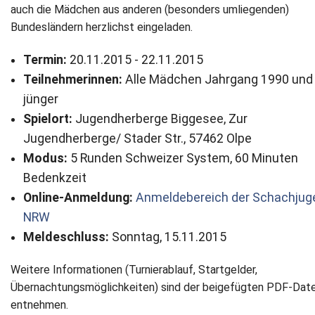
auch die Mädchen aus anderen (besonders umliegenden)
Newsletter
Bundesländern herzlichst eingeladen.
Kontakt
Termin:
20.11.2015 - 22.11.2015
Teilnehmerinnen:
Alle Mädchen Jahrgang 1990 und
Impressum
jünger
Spielort:
Jugendherberge Biggesee, Zur
Datenschutz
Jugendherberge/ Stader Str., 57462 Olpe
Modus:
5 Runden Schweizer System, 60 Minuten
Bedenkzeit
Online-Anmeldung:
Anmeldebereich der Schachjug
NRW
Meldeschluss:
Sonntag, 15.11.2015
Weitere Informationen (Turnierablauf, Startgelder,
Übernachtungsmöglichkeiten) sind der beigefügten PDF-Date
entnehmen.