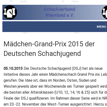
MENU
Startseite
Mädchen-Grand-Prix 2015 der
über den SVR
Deutschen Schachjugend
Spielbetrieb
05.10.2015
Die Deutsche Schachjugend (DSJ) hat als neue
Schachjugend
Initiative dieses Jahr einen Mädchenschach Grand Prix ins Le
gerufen. Die Idee ist, dass im Norden, Osten, Süden und
Meistertafel
Westen jeweils über ein Wochenende ein Turnier gespielt wir
die besten aller Altersklassen (U10, 12, 14, 16 & 25) sich für 
Fotos
Finale der DSJ qualifizieren. Im Rahmen dieser Serie wird in 
am 20.-22. November das West-Turnier ausgerichtet. Hierzu s
Service