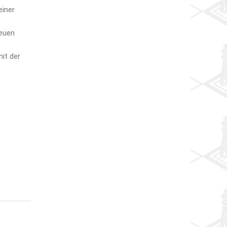
einer
reuen
it der