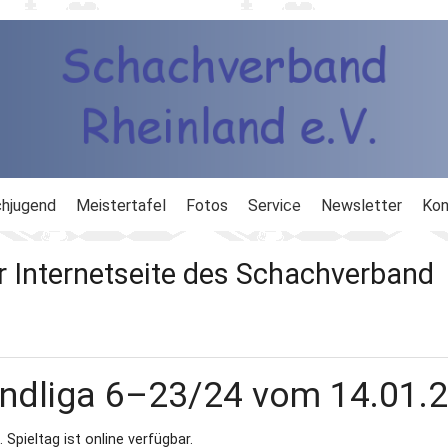
hjugend
Meistertafel
Fotos
Service
Newsletter
Kon
ng
Ausbildung
r Internetseite des Schachverband
d
Ergebnisdienst
DWZ
andliga 6–23/24 vom 14.01.
Schachlinks
Spieltag ist online verfügbar.
Formulare