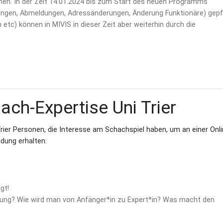
en. In der Zeit 14.01.2024 bis zum Start des neuen Programms
ungen, Abmeldungen, Adressänderungen, Änderung Funktionäre) gepf
etc) können in MIVIS in dieser Zeit aber weiterhin durch die
ch-Expertise Uni Trier
rier Personen, die Interesse am Schachspiel haben, um an einer Onli
dung erhalten:
gt!
bung? Wie wird man von Anfänger*in zu Expert*in? Was macht den