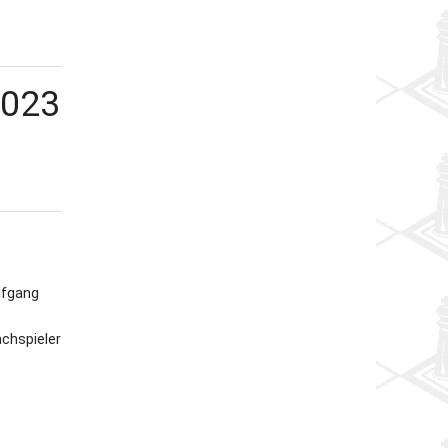
2023
lfgang
chspieler