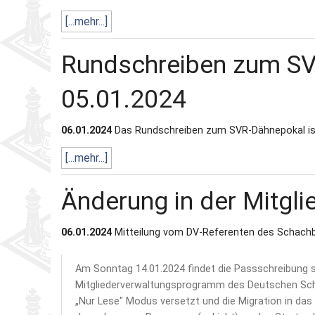
[...mehr...]
Partner
Schnellschach-E.
Schiedsgericht
Rundschreiben zum S
Senioren-MM
05.01.2024
Senioren-SSEM
06.01.2024
Das Rundschreiben zum SVR-Dähnepokal ist
[...mehr...]
Änderung in der Mitgli
06.01.2024
Mitteilung vom DV-Referenten des Schachb
Am Sonntag 14.01.2024 findet die Passschreibung s
Mitgliederverwaltungsprogramm des Deutschen Sch
„Nur Lese" Modus versetzt und die Migration in das 