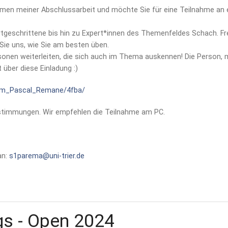
hmen meiner Abschlussarbeit und möchte Sie für eine Teilnahme an 
Fortgeschrittene bis hin zu Expert*innen des Themenfeldes Schach. F
Sie uns, wie Sie am besten üben.
sonen weiterleiten, die sich auch im Thema auskennen! Die Person, m
 über diese Einladung :)
Team_Pascal_Remane/4fba/
stimmungen. Wir empfehlen die Teilnahme am PC.
an:
s1parema@uni-trier.de
gs - Open 2024