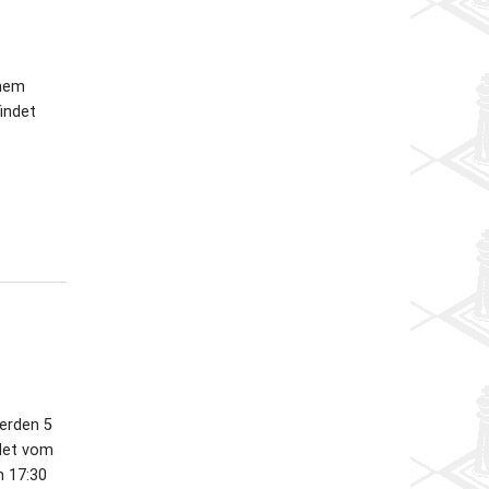
inem
indet
erden 5
ndet vom
m 17:30