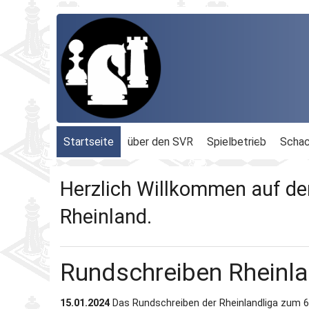
Startseite
über den SVR
Spielbetrieb
Schac
Organisation
Terminplan
Geschäftsführu
Herzlich Willkommen auf de
Schachbezirke
Rheinland-Ligen
Gesamtvorstan
Rheinland.
Geschichte
Blitz-MM
Beauftragte
Rundschreiben Rheinl
Ordnungen
Dähnepokal
Kassenprüfer
15.01.2024
Das Rundschreiben der Rheinlandliga zum 6. 
Protokolle
Einzel-M.
Ehrenmitglieder