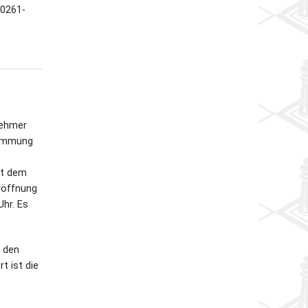
 0261-
nehmer
stimmung
it dem
röffnung
hr. Es
n den
t ist die