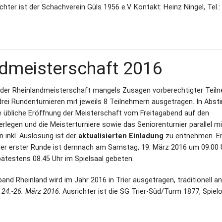
chter ist der Schachverein Güls 1956 e.V. Kontakt: Heinz Ningel, Tel.:
ndmeisterschaft 2016
 der Rheinlandmeisterschaft mangels Zusagen vorberechtigter Teil
r drei Rundenturnieren mit jeweils 8 Teilnehmern ausgetragen. In Ab
e übliche Eröffnung der Meisterschaft vom Freitagabend auf den
egen und die Meisterturniere sowie das Seniorenturnier parallel m
n inkl. Auslosung ist der
aktualisierten Einladung
zu entnehmen. E
nder erster Runde ist demnach am Samstag, 19. März 2016 um 09.00 U
testens 08.45 Uhr im Spielsaal gebeten.
nd Rheinland wird im Jahr 2016 in Trier ausgetragen, traditionell a
d
24.-26. März 2016
. Ausrichter ist die SG Trier-Süd/Turm 1877, Spielor