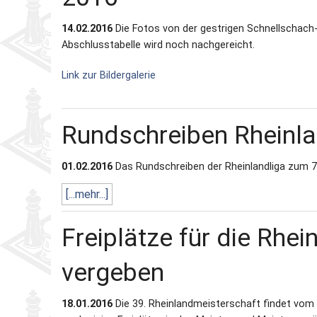
14.02.2016
Die Fotos von der gestrigen Schnellschach-
Partner
Schnellschach-E.
Schiedsgericht
Abschlusstabelle wird noch nachgereicht.
Senioren-MM
Link zur Bildergalerie
Senioren-SSEM
Rundschreiben Rheinl
01.02.2016
Das Rundschreiben der Rheinlandliga zum 7. 
[...mehr...]
Freiplätze für die Rhe
vergeben
18.01.2016
Die 39. Rheinlandmeisterschaft findet vom 18.