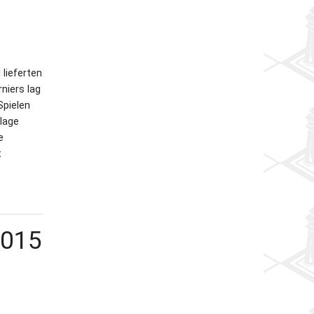
lieferten
niers lag
Spielen
lage
e
t
2015