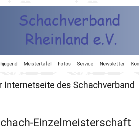
hjugend
Meistertafel
Fotos
Service
Newsletter
Kon
ng
Ausbildung
r Internetseite des Schachverband
d
Ergebnisdienst
DWZ
schach-Einzelmeisterschaft
Schachlinks
Formulare