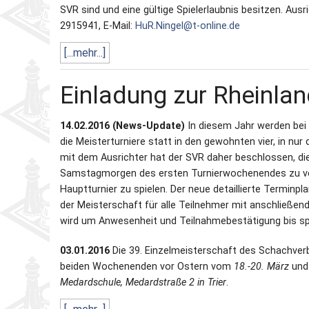
SVR sind und eine gültige Spielerlaubnis besitzen. Ausri
2915941, E-Mail:
HuR.Ningel@t-online.de
[...mehr...]
Einladung zur Rheinla
14.02.2016 (News-Update)
In diesem Jahr werden bei
die Meisterturniere statt in den gewohnten vier, in nu
mit dem Ausrichter hat der SVR daher beschlossen, di
Samstagmorgen des ersten Turnierwochenendes zu verl
Hauptturnier zu spielen. Der neue detaillierte Terminpla
der Meisterschaft für alle Teilnehmer mit anschließe
wird um Anwesenheit und Teilnahmebestätigung bis spä
03.01.2016
Die 39. Einzelmeisterschaft des Schachverba
beiden Wochenenden vor Ostern vom
18.-20. März
un
Medardschule, Medardstraße 2 in Trier
.