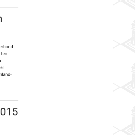
m
verband
sten
m
el
nland-
2015