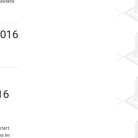
testens
2016
16
tatt.
ns im