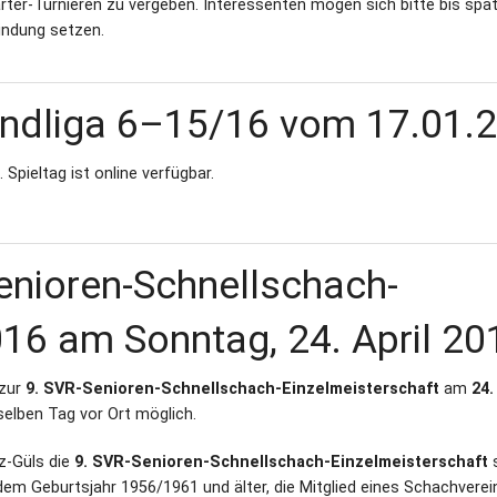
ärter‐Turnieren zu vergeben. Interessenten mögen sich bitte bis spä
indung setzen.
andliga 6–15/16 vom 17.01.
Spieltag ist online verfügbar.
enioren-Schnellschach-
016 am Sonntag, 24. April 20
 zur
9. SVR-Senioren-Schnellschach-Einzelmeisterschaft
am
24.
elben Tag vor Ort möglich.
z-Güls die
9. SVR-Senioren-Schnellschach-Einzelmeisterschaft
s
 dem Geburtsjahr 1956/1961 und älter, die Mitglied eines Schachverei