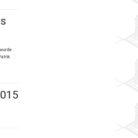
es
 wurde
atrik
2015