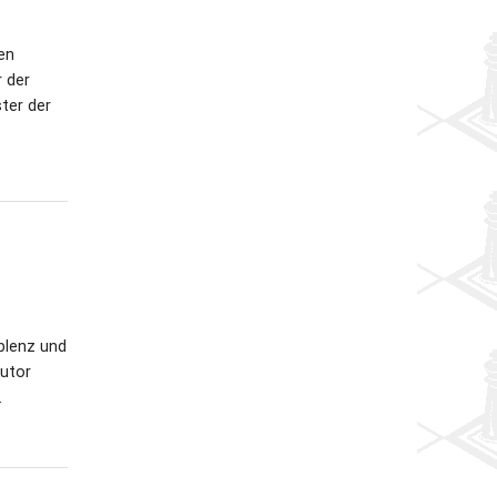
en
 der
ter der
blenz und
Autor
.