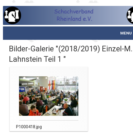
MENU
Startseite
Bilder-Galerie "(2018/2019) Einzel-M.
Lahnstein Teil 1 "
über den SVR
Spielbetrieb
Schachjugend
Meistertafel
Fotos
P1000418.jpg
Service