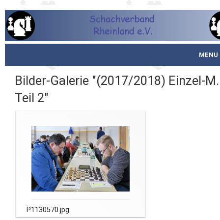
MENU
Startseite
Bilder-Galerie "(2017/2018) Einzel-M.
Teil 2"
über den SVR
Spielbetrieb
Schachjugend
Meistertafel
Fotos
P1130570.jpg
Service