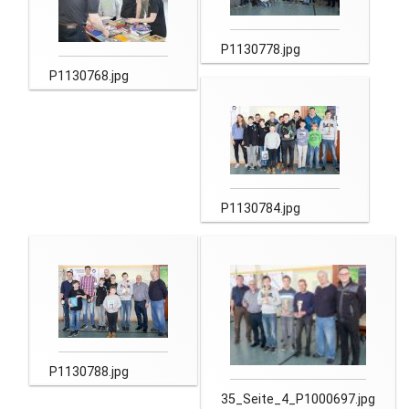
P1130778.jpg
P1130768.jpg
P1130784.jpg
P1130788.jpg
35_Seite_4_P1000697.jpg